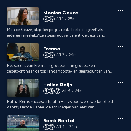
Monica Geuze
Afl. 1
•
25m
Monica Geuze, altijd keeping it real. Hoe blijf je jezelf als
iedereen meekijkt? Een gesprek over talent, de geur van
Justin Bieber, de dood en het absurdisme van Purno de
Purno.
Frenna
Afl. 2
•
24m
Het succes van Frenna is grootser dan groots. Een
zegetocht naar de top langs hoogte- en dieptepunten van
artiestschap, een stapelbed, Prince, Haagse piratenradio en
de kleur roze.
Halina Reijn
Afl. 3
•
24m
Halina Reijns succesverhaal in Hollywood werd werkelijkheid
dankzij Hedda Gabler, de schilderijen van Alex van
Warmerdam en de wil om precies dat ene verhaal te
vertellen dat er toe doet.
Samir Bantal
Afl. 4
•
24m