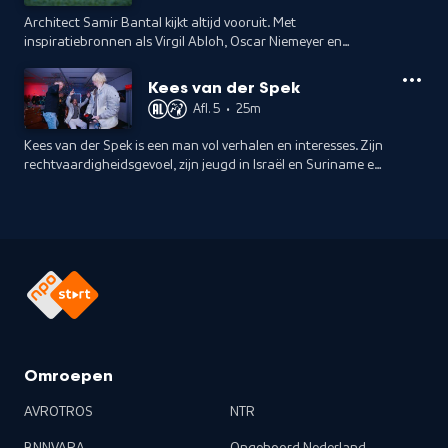
Architect Samir Bantal kijkt altijd vooruit. Met
inspiratiebronnen als Virgil Abloh, Oscar Niemeyer en
Miuccia Prada is de toekomst bij hem in goede handen.
Kees van der Spek
Afl. 5
•
25m
Kees van der Spek is een man vol verhalen en interesses. Zijn
rechtvaardigheidsgevoel, zijn jeugd in Israël en Suriname en
de liefde voor Nina Simone draagt hij altijd met zich mee.
Omroepen
AVROTROS
NTR