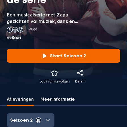
de serie
Een musicalserie met Zapp
gezichten vol muziek, dans en
onverwachte wendingen.
Jeugd
Start Seizoen 2
Log in om te volgen
Delen
Afleveringen
Meer informatie
Seizoen 2