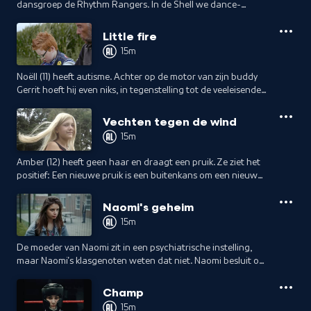
dansgroep de Rhythm Rangers. In de Shell we dance-
competitie zal de groep gaan strijden voor de titel 'Beste
danscrew'.
Little fire
15m
Noëll (11) heeft autisme. Achter op de motor van zijn buddy
Gerrit hoeft hij even niks, in tegenstelling tot de veeleisende
wereld.
Vechten tegen de wind
15m
Amber (12) heeft geen haar en draagt een pruik. Ze ziet het
positief: Een nieuwe pruik is een buitenkans om een nieuw
uiterlijk te kiezen.
Naomi's geheim
15m
De moeder van Naomi zit in een psychiatrische instelling,
maar Naomi's klasgenoten weten dat niet. Naomi besluit om
haar nieuwe vriend mee te nemen naar de kliniek.
Champ
15m