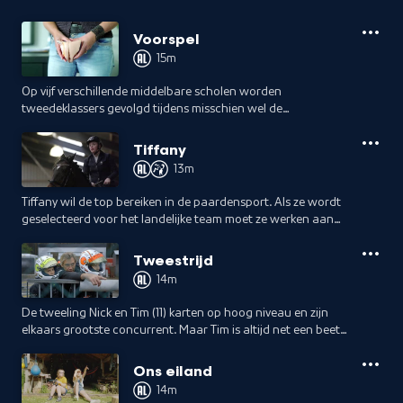
Voorspel
15m
Op vijf verschillende middelbare scholen worden
tweedeklassers gevolgd tijdens misschien wel de
spannendste les van de middelbare school: seksuele
voorlichting. 'Wat heb je aan porno?'
Tiffany
13m
Tiffany wil de top bereiken in de paardensport. Als ze wordt
geselecteerd voor het landelijke team moet ze werken aan
haar zelfbeheersing.
Tweestrijd
14m
De tweeling Nick en Tim (11) karten op hoog niveau en zijn
elkaars grootste concurrent. Maar Tim is altijd net een beetje
beter. Hoe lang blijft Nick nog proberen om zijn broer te
verslaan?
Ons eiland
14m