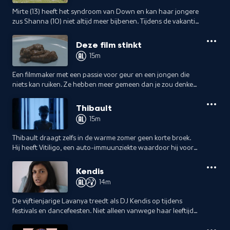
Mirte (13) heeft het syndroom van Down en kan haar jongere
zus Shanna (10) niet altijd meer bijbenen. Tijdens de vakantie
op hun privé-eiland beseft Shanna dat ze steeds verder van
haar zus afdrijft.
Deze film stinkt
15m
Een filmmaker met een passie voor geur en een jongen die
niets kan ruiken. Ze hebben meer gemeen dan je zou denken.
Gaat het ze lukken om de film te laten stinken?
Thibault
15m
Thibault draagt zelfs in de warme zomer geen korte broek.
Hij heeft Vitiligo, een auto-immuunziekte waardoor hij vooral
op zijn benen pigmentvlekken heeft die hij probeert te
verbergen.
Kendis
14m
De vijftienjarige Lavanya treedt als DJ Kendis op tijdens
festivals en dancefeesten. Niet alleen vanwege haar leeftijd
is dat bijzonder, maar ook omdat zij door een ongeluk