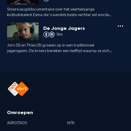
Stoere jeugddocumentaire over het veertienjarige
kickbokstalent Esma die 's werelds beste vechter wil worden,
maar ook constante angst heeft om haar ernstig zieke
moeder te verliezen.
De Jonge Jagers
16m
Jorn (11) en Thies (9) groeien op in een traditioneel
jagersgezin. De broers bereiken een leeftijd waarop ze zich
bewust worden van het taboe dat er rust op de jacht.
Omroepen
AVROTROS
NTR