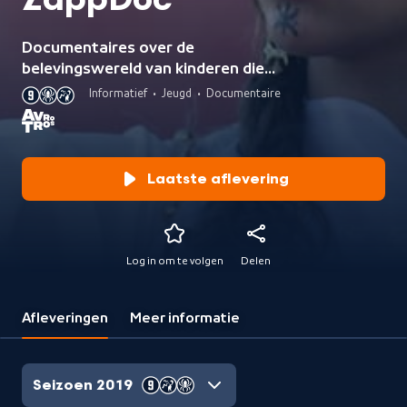
ZappDoc
Documentaires over de
belevingswereld van kinderen die
echt gebeurd zijn en waarin kinderen
Informatief
•
Jeugd
•
Documentaire
de hoofdrol spelen.
Laatste aflevering
Log in om te volgen
Delen
Afleveringen
Meer informatie
Seizoen 2019