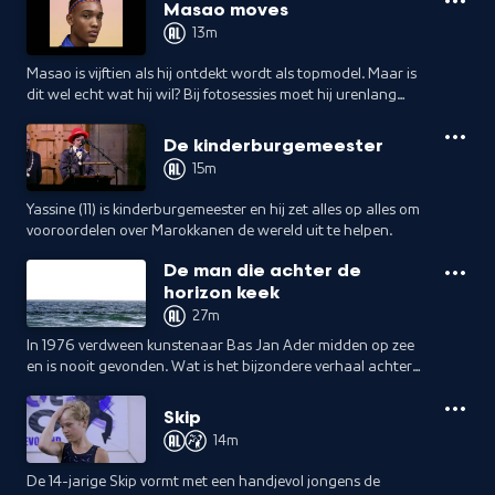
constant pijn heeft.
Masao moves
13m
Masao is vijftien als hij ontdekt wordt als topmodel. Maar is
dit wel echt wat hij wil? Bij fotosessies moet hij urenlang
wachten en verlangt hij naar zijn andere passie: Dansen.
De kinderburgemeester
15m
Yassine (11) is kinderburgemeester en hij zet alles op alles om
vooroordelen over Marokkanen de wereld uit te helpen.
De man die achter de
horizon keek
27m
In 1976 verdween kunstenaar Bas Jan Ader midden op zee
en is nooit gevonden. Wat is het bijzondere verhaal achter
dit mysterie?
Skip
14m
De 14-jarige Skip vormt met een handjevol jongens de