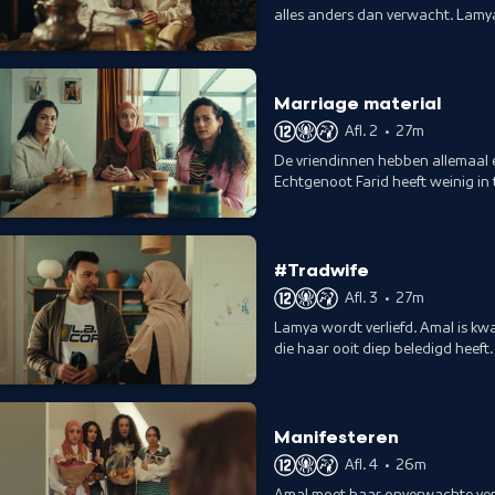
alles anders dan verwacht. Lamya
mee zijn.
Marriage material
Afl. 2
•
27m
De vriendinnen hebben allemaal ee
Echtgenoot Farid heeft weinig in 
dan iedereen wist.
#Tradwife
Afl. 3
•
27m
Lamya wordt verliefd. Amal is 
die haar ooit diep beledigd heeft.
Manifesteren
Afl. 4
•
26m
Amal moet haar onverwachte verli