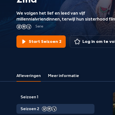
Zina
We volgen het lief en leed van vijf
millennialvriendinnen, terwijl hun sisterhood fli
op de proef wordt gesteld.
Serie
Start Seizoen 2
Log in om te v
Afleveringen
Meer informatie
Seizoen 1
Seizoen 2