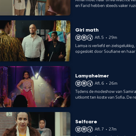
en Farid hebben steeds vaker ru
Girl math
Afl. 5
•
29m
Lamya is verliefd en zielsgelukkig
opgeslokt door Soufiane en haar
Lamyaheimer
Afl. 6
•
26m
Tijdens de modeshow van Samira 
uitkomt ten koste van Sofia. De r
Selfcare
Afl. 7
•
27m