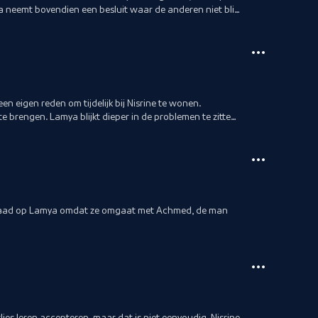
 neemt bovendien een besluit waar de anderen niet blij
n eigen reden om tijdelijk bij Nisrine te wonen.
te brengen. Lamya blijkt dieper in de problemen te zitten
kwaad op Lamya omdat ze omgaat met Achmed, de man
es leren accepteren, maar dat is niet eenvoudig. Nisrine