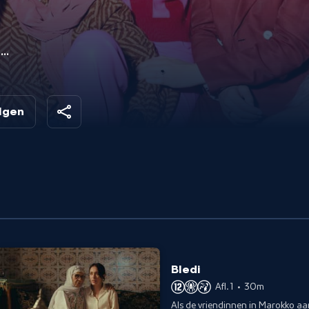
nk
olgen
Bledi
Afl. 1
•
30m
Als de vriendinnen in Marokko a