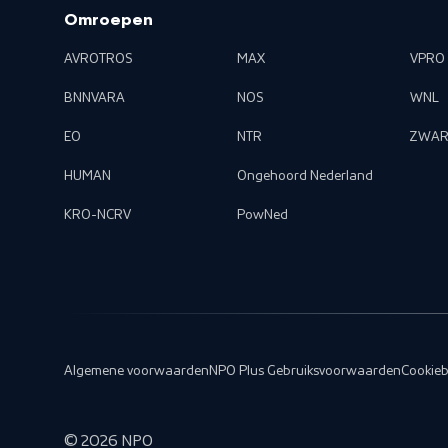
Omroepen
AVROTROS
MAX
VPRO
BNNVARA
NOS
WNL
EO
NTR
ZWAR
HUMAN
Ongehoord Nederland
KRO-NCRV
PowNed
Algemene voorwaarden
NPO Plus Gebruiksvoorwaarden
Cookieb
©
2026
NPO