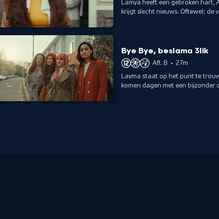
Lamya heeft een gebroken hart, A
krijgt slecht nieuws. Oftewel; de
voelt zich vrij.
Bye Bye, beslama 3lik
Afl. 8
•
27m
Layma staat op het punt te trou
komen dagen met een bijzonder 
beslissing.