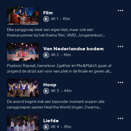
Film
Afl. 1
•
45m
Elke zanggroep kiest een eigen lied, maar ook een
themanummer bij het thema 'film'. VIVID, Jongerenkoor
Twentysomething en de Soulsisters brengen hun beste
zangkunsten ten gehore.
Van Nederlandse bodem
Afl. 2
•
46m
Popkoor Repeat, tienerkoor 2gether en Mix&Match gaan al
zingend de strijd aan voor een plek in de finale en geven alles
wat ze in huis hebben met liederen van Nederlandse bodem.
Hoop
Afl. 3
•
44m
De avond begint met een bijzonder moment waarin alle
zanggroepen samen Heal the World zingen. Daarna
brengen Phoenix Vocals, 4Tune en het Luchtmacht
Mannenkoor hun eigen nummers ten gehore.
Liefde
Afl. 4
•
45m