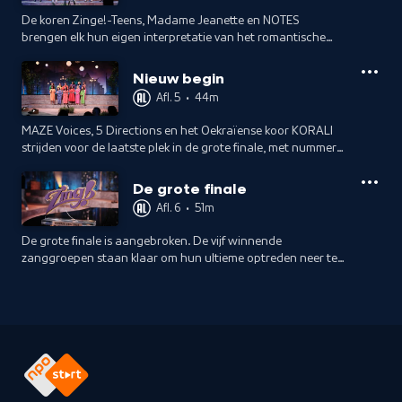
De koren Zinge!-Teens, Madame Jeanette en NOTES
brengen elk hun eigen interpretatie van het romantische
thema 'liefde' tot leven, met onder andere een prachtige
versie van All of Me van John Legend.
Nieuw begin
Afl. 5
•
44m
MAZE Voices, 5 Directions en het Oekraïense koor KORALI
strijden voor de laatste plek in de grote finale, met nummers
als Feeling Good van Michael Bublé.
De grote finale
Afl. 6
•
51m
De grote finale is aangebroken. De vijf winnende
zanggroepen staan klaar om hun ultieme optreden neer te
zetten en de titel te veroveren. De spanning is voelbaar: wie
wint de finale van Zing! 2024?