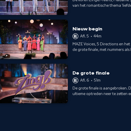
van het romantische thema 'liefde
All of Me van John Legend.
Nieuw begin
Afl. 5
•
44m
MAZE Voices, 5 Directions en het 
de grote finale, met nummers als
De grote finale
Afl. 6
•
51m
De grote finale is aangebroken.
ultieme optreden neer te zetten e
de finale van Zing! 2024?