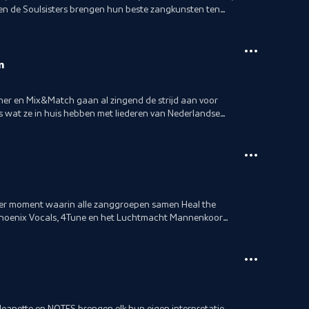
n de Soulsisters brengen hun beste zangkunsten ten
m
her en Mix&Match gaan al zingend de strijd aan voor
les wat ze in huis hebben met liederen van Nederlandse
der moment waarin alle zanggroepen samen Heal the
hoenix Vocals, 4Tune en het Luchtmacht Mannenkoor
eanette en NOTES brengen elk hun eigen interpretatie