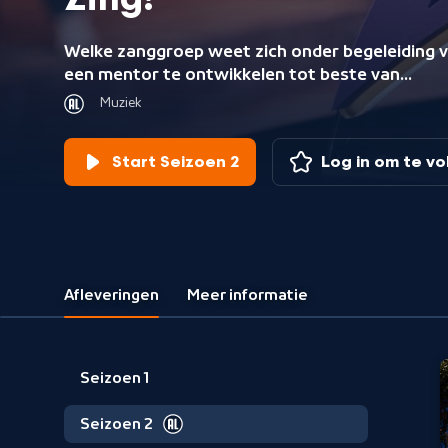
Zing!
Welke zanggroep weet zich onder begeleiding 
een mentor te ontwikkelen tot beste van
Nederland? Dat is de zoektocht in Zing! 36
Muziek
zanggroepen willen niets anders dan met hun
mentor aan de slag gaan om die titel ‘beste
Start Seizoen 2
Log in om te v
zanggroep van Nederland 2023’ te winnen.
Afleveringen
Meer informatie
Seizoen 1
Seizoen 2