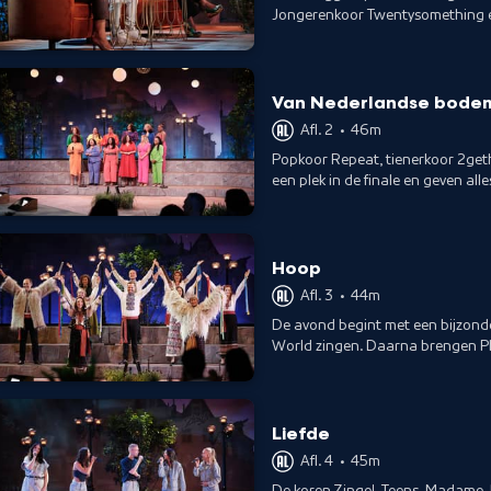
Jongerenkoor Twentysomething e
gehore.
Van Nederlandse bode
Afl. 2
•
46m
Popkoor Repeat, tienerkoor 2get
een plek in de finale en geven al
bodem.
Hoop
Afl. 3
•
44m
De avond begint met een bijzon
World zingen. Daarna brengen P
hun eigen nummers ten gehore.
Liefde
Afl. 4
•
45m
De koren Zinge!-Teens, Madame J