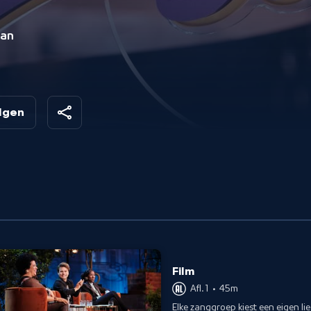
van
olgen
Film
Afl. 1
•
45m
Elke zanggroep kiest een eigen li