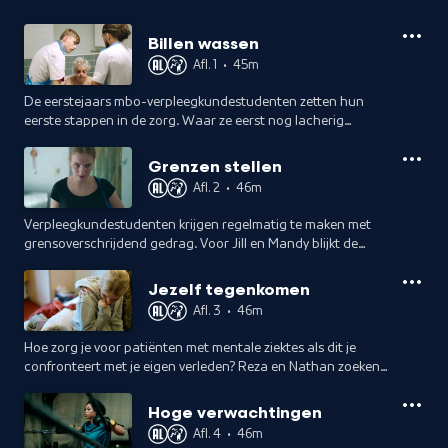
Billen wassen
Afl. 1
•
45m
De eerstejaars mbo-verpleegkundestudenten zetten hun
eerste stappen in de zorg. Waar ze eerst nog lacherig
oefenen op poppen en op elkaar, wacht al snel het echte
werk.
Grenzen stellen
Afl. 2
•
46m
Verpleegkundestudenten krijgen regelmatig te maken met
grensoverschrijdend gedrag. Voor Jill en Mandy blijkt de
eerste dag in de thuiszorg confronterend. Ze moeten
meteen leren grenzen te stellen.
Jezelf tegenkomen
Afl. 3
•
46m
Hoe zorg je voor patiënten met mentale ziektes als dit je
confronteert met je eigen verleden? Reza en Nathan zoeken
hun weg in de psychiatrie terwijl Jill haar angsten overwint
in de thuiszorg.
Hoge verwachtingen
Afl. 4
•
46m