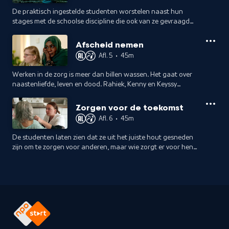
De praktisch ingestelde studenten worstelen naast hun
stages met de schoolse discipline die ook van ze gevraagd
wordt. Het is nog maar de vraag of ze de opleiding op deze
manier af kunnen maken.
Afscheid nemen
Afl. 5
•
45m
Werken in de zorg is meer dan billen wassen. Het gaat over
naastenliefde, leven en dood. Rahiek, Kenny en Keyssy
nemen afscheid van mensen voor wie ze gezorgd hebben.
Dat blijkt zwaarder dan verwacht.
Zorgen voor de toekomst
Afl. 6
•
45m
De studenten laten zien dat ze uit het juiste hout gesneden
zijn om te zorgen voor anderen, maar wie zorgt er voor hen
als de druk op hun nog smalle schouders verder toeneemt?