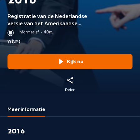
2016
Registratie van de Nederlandse
versie van het Amerikaanse
Correspondents' Dinner.
Informatief
•
40m
Kijk nu
Delen
Meer informatie
2016