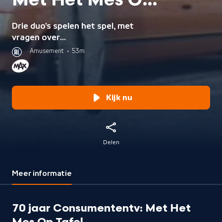
Met Het Mes Op
Tafel
Drie duo's spelen het spel, met
vragen over
consumentenprogramma's,
Amusement
•
53m
presentatoren, muziek en
ontwikkelingen uit de
televisiegeschiedenis.
Kijk nu
Delen
Meer informatie
70 jaar Consumententv: Met Het