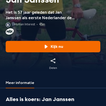
Jan Janssen
Het is 57 jaar geleden dat Jan
Janssen als eerste Nederlander de
Tour de France won. Een film met
Human Interest
•
45m
uniek materiaal uit het privéarchief
van Jan Janssen.
Kijk nu
Delen
Meer informatie
Alles is koers: Jan Janssen