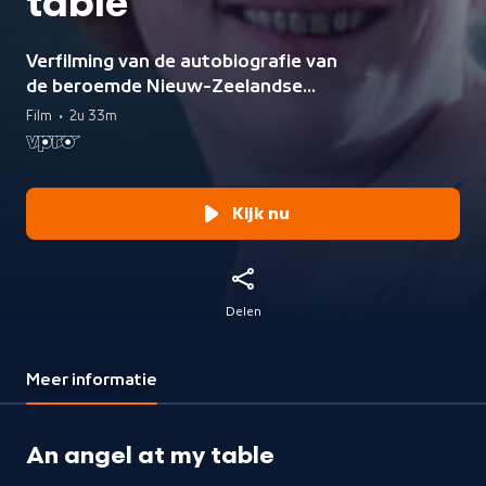
table
Verfilming van de autobiografie van
de beroemde Nieuw-Zeelandse
auteur Janet Frame.
Film
•
2u 33m
Kijk nu
Delen
Meer informatie
An angel at my table