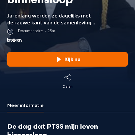
binnensloop
Jarenlang werden ze dagelijks met
de rauwe kant van de samenleving
geconfronteerd: overvallen,
Documentaire
•
25m
ongelukken, geweld. Twee oud-
politieagenten vertellen hoe PTSS
hun leven radical veranderde.
Kijk nu
Delen
Meer informatie
De dag dat PTSS mijn leven