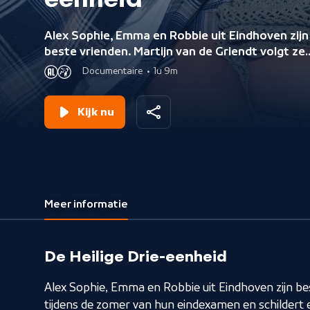
eenheid
Alex Sophie, Emma en Robbie uit Eindhoven zijn
beste vrienden. Martijn van de Griendt volgt ze
tijdens de zomer van hun eindexamen en schild
Documentaire
•
1u 9m
een liefdevol portret van de jongeren.
Kijk nu
Meer informatie
De Heilige Drie-eenheid
Alex Sophie, Emma en Robbie uit Eindhoven zijn bes
tijdens de zomer van hun eindexamen en schildert 