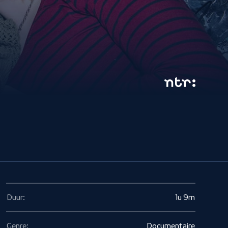
Duur:
1u 9m
Genre:
Documentaire