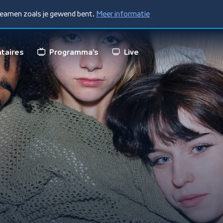
treamen zoals je gewend bent.
Meer informatie
taires
Programma's
Live