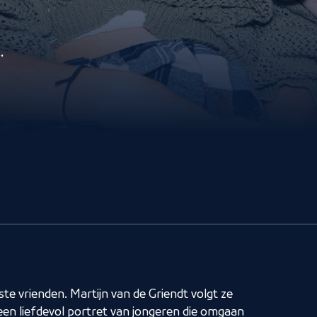
ert
te vrienden. Martijn van de Griendt volgt ze
een liefdevol portret van jongeren die omgaan