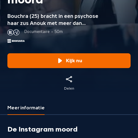
moord
Bouchra (25) bracht in een psychose
haar zus Anouk met meer dan
tachtig messteken om het leven en
Documentaire
•
50m
streamde dat live op Instagram.
Haar familie vertelt voor het eerst
over de impact op hun leven.
Kijk nu
Delen
Meer informatie
De Instagram moord