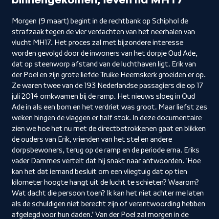
binnengekomen, leven na MH17
Morgen (9 maart) begint in de rechtbank op Schiphol de
strafzaak tegen de vier verdachten van het neerhalen van
vlucht MH17. Het proces zal met bijzondere interesse
worden gevolgd door de inwoners van het dorpje Oud Ade,
dat op steenworp afstand van de luchthaven ligt. Erik van
der Poel en zijn grote liefde Truike Heemskerk groeiden er op.
Ze waren twee van de 193 Nederlandse passagiers die op 17
juli 2014 omkwamen bij de ramp. Het nieuws sloeg in Oud
Ade in als een bom en het verdriet was groot. Maar liefst zes
weken hingen de vlaggen er half stok. In deze documentaire
zien we hoe het nu met de directbetrokkenen gaat en blikken
de ouders van Erik, vrienden van het stel en andere
dorpsbewoners, terug op de ramp en de periode erna. Eriks
vader Dammes vertelt dat hij snakt naar antwoorden. 'Hoe
kan het dat iemand besluit om een vliegtuig dat op tien
kilometer hoogte hangt uit de lucht te schieten? Waarom?
Wat dacht die persoon toen? Ik kan het niet achter me laten
als de schuldigen niet berecht zijn of verantwoording hebben
afgelegd voor hun daden.' Van der Poel zal morgen in de