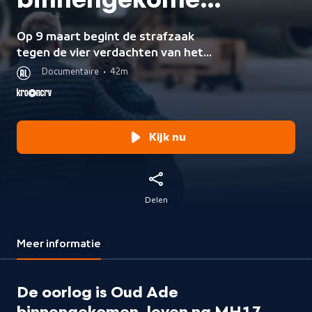
binnengekomen,
leven na MH17
Op 9 maart begint de strafzaak
tegen de vier verdachten van het
neerhalen van vlucht MH17. Het
Documentaire
•
42m
proces zal met bijzondere interesse
worden gevolgd door het dorpje Oud
Ade, waarvan 2 inwoners
omkwamen.
Kijk nu
Delen
Meer informatie
De oorlog is Oud Ade