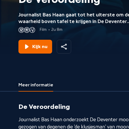
De Veroordeling
Journalist Bas Haan gaat tot het uiterste om d
waarheid boven tafel te krijgen in De Deventer
moordzaak: is er iemand ten onrechte
Film
•
2u 8m
veroordeeld of is er juist sprake van een
onschuldig slachtoffer?
Kijk nu
Meer informatie
De Veroordeling
Journalist Bas Haan onderzoekt De Deventer moo
gezogen van degenen die 'de klusjesman' van moord