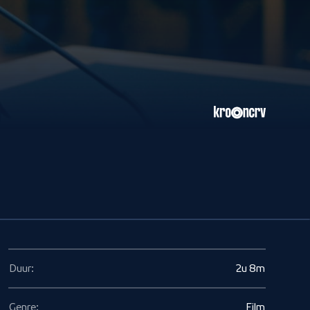
Duur:
2u 8m
Genre:
Film