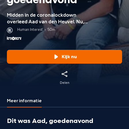
goedenavond
Midden in de coronalockdown
overleed Aad van den Heuvel. Nu,
twee jaar na zijn overlijden, gaan de
Human Interest
•
50m
kinderen Mark en Caroline van den
Heuvel op zoek naar de roots en de
drijfveren van Aad.
Kijk nu
Delen
Meer informatie
Dit was Aad, goedenavond