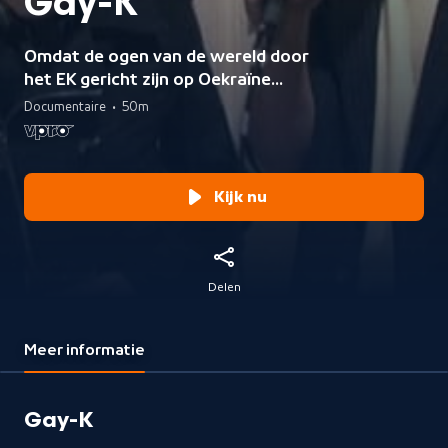
Gay-K
Omdat de ogen van de wereld door
het EK gericht zijn op Oekraïne
durven homo's er voor het eerst een
Documentaire
•
50m
gaypride te organiseren.
Programmamakers Tim den Besten
en Nicolaas Veul waren erbij.
Kijk nu
Delen
Meer informatie
Gay-K