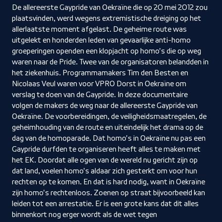
De allereerste Gaypride van Oekraïne die op 20 mei 2012 zou
plaatsvinden, werd wegens extremistische dreiging op het
allerlaatste moment afgelast. De geheime route was
uitgelekt en honderden leden van gevaarlijke anti-homo
groeperingen openden een klopjacht op homo's die op weg
waren naar de Pride. Twee van de organisatoren belandden in
het ziekenhuis. Programmamakers Tim den Besten en
Nicolaas Veul waren voor VPRO Dorst in Oekraïne om
verslag te doen van de Gaypride. In deze documentaire
volgen de makers de weg naar de allereerste Gaypride van
Oekraïne. De voorbereidingen, de veiligheidsmaatregelen, de
geheimhouding van de route en uiteindelijk het drama op de
dag van de homoparade. Dat homo's in Oekraïne nu pas een
Gaypride durfden te organiseren heeft alles te maken met
het EK. Doordat alle ogen van de wereld nu gericht zijn op
dat land, voelen homo's aldaar zich gesterkt om voor hun
rechten op te komen. En dat is hard nodig, want in Oekraïne
zijn homo's rechtenloos. Zoenen op straat bijvoorbeeld kan
leiden tot een arrestatie. Er is een grote kans dat dit alles
binnenkort nog erger wordt als de wet tegen