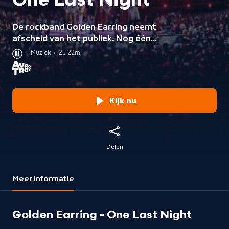
One Last Night
De rockband Golden Earring neemt
afscheid van het publiek. Nog één
laatste keer brengen ze al hun grote
Muziek
•
2u 22m
klassiekers en unieke
samenwerkingen ten gehore in een
uitverkocht Ahoy.
Kijk nu
Delen
Meer informatie
Golden Earring - One Last Night