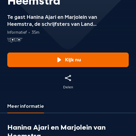
Heemstra
Te gast Hanina Ajari en Marjolein van
Heemstra, de schrijfsters van Land
van werk en honing, verhalen van
Informatief
•
35m
Marokkaanse moeders over hun
migratie.
Kijk nu
Delen
Meer informatie
Hanina Ajari en Marjolein van