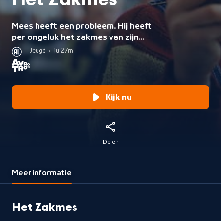
Het Zakmes
Mees heeft een probleem. Hij heeft
per ongeluk het zakmes van zijn
vriendje meegenomen. Als hij het
Jeugd
•
1u 27m
terug wil brengen, is Tim net
verhuisd. Het enige wat Mees weet,
is dat Tim nu in Flevoland woont.
Kijk nu
Delen
Meer informatie
Het Zakmes