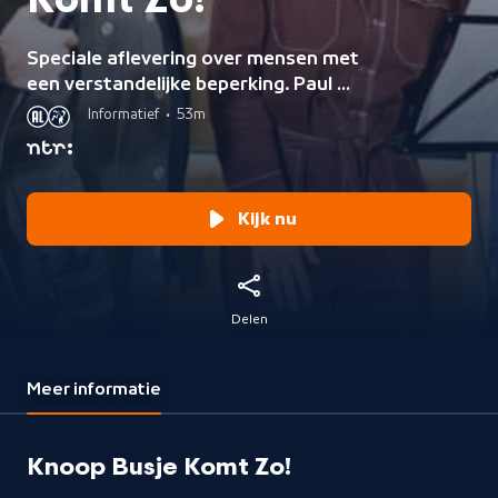
Komt Zo!
Speciale aflevering over mensen met
een verstandelijke beperking. Paul de
Leeuw reist door het land met o.a.
Informatief
•
53m
Frans Bauer, Maan en Simon Keizer.
Kijk nu
Delen
Meer informatie
Knoop Busje Komt Zo!