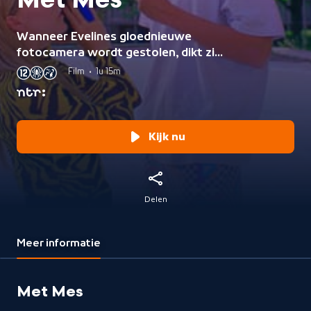
Met Mes
Wanneer Evelines gloednieuwe
fotocamera wordt gestolen, dikt zij
het verhaal van de beroving een
Film
•
1u 15m
beetje aan om haar geld van de
verzekering terug te krijgen.
Kijk nu
Delen
Meer informatie
Met Mes