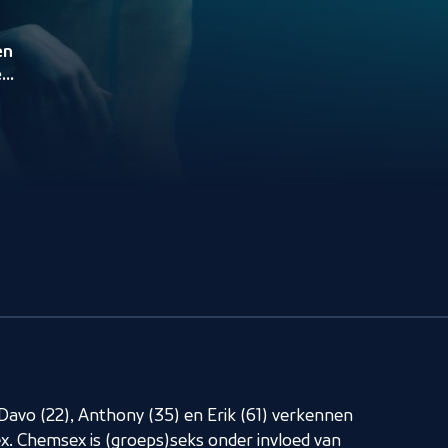
en
x.
s
Davo (22), Anthony (35) en Erik (61) verkennen
x. Chemsex is (groeps)seks onder invloed van