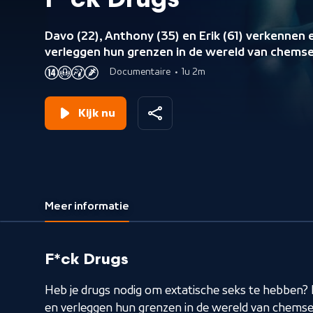
F*ck Drugs
Davo (22), Anthony (35) en Erik (61) verkennen 
verleggen hun grenzen in de wereld van chemse
Is er na explosieve seks onder invloed van drug
Documentaire
•
1u 2m
nog een weg terug?
Kijk nu
Meer informatie
F*ck Drugs
Heb je drugs nodig om extatische seks te hebben? 
en verleggen hun grenzen in de wereld van chemse