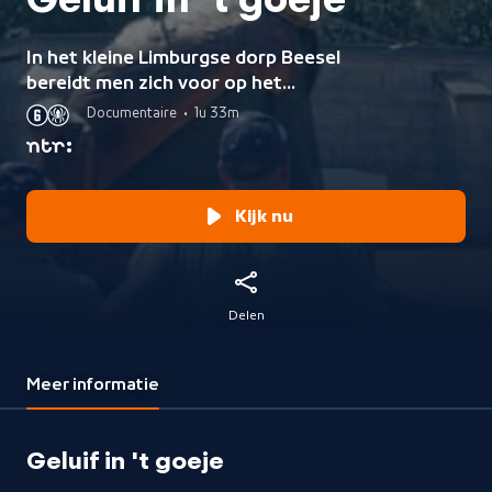
Geluif in 't goeje
In het kleine Limburgse dorp Beesel
bereidt men zich voor op het
gigantische theaterspektakel
Documentaire
•
1u 33m
Draaksteken. Dit verhaal laat zien
hoe de dorpsbewoners voor grote
problemen hun eigen oplossingen
vinden.
Kijk nu
Delen
Meer informatie
Geluif in 't goeje