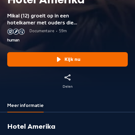
Hotel Amerika
Mikal (12) groeit op in een
hotelkamer met ouders die
worstelen met verslaving. Drie jaar
Documentaire
•
59m
lang werd het gezin gevolgd. Het
legt de verborgen kant van de
Amerikaanse woningcrisis en
armoede bloot.
Kijk nu
Delen
Meer informatie
Hotel Amerika