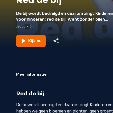
Red de bij
De bij wordt bedreigd en daarom zingt Kindere
voor Kinderen: red de bij! Want zonder bijen
hebben we geen bloemen en planten, geen
Jeugd
•
3m
groenten en fruit en dus ook geen appeltaart o
perenijs. Zing en dans mee en zorg dat iederee
Kijk nu
weet dat we de bij samen moeten redden. Op d
website van Kinderen voor Kinderen vind je ook
danslesvideo en een zanglesvideo!
Meer informatie
Red de bij
De bij wordt bedreigd en daarom zingt Kinderen voo
hebben we geen bloemen en planten, geen groente