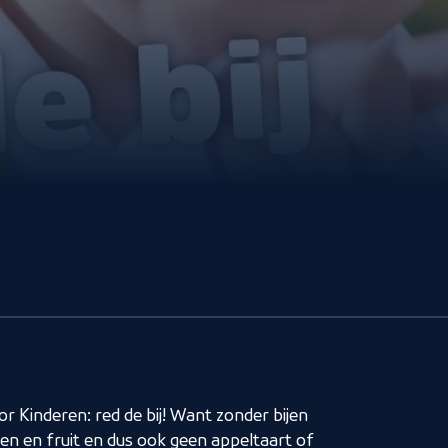
n
f
n
e
r Kinderen: red de bij! Want zonder bijen
n en fruit en dus ook geen appeltaart of