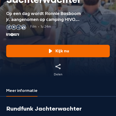
Jachterwachter
Op een dag wordt Ronnie Bosboom
jr. aangenomen op camping HIVO.
Jammer genoeg voor de
Film
•
1u 24m
wachtopzichter blijkt Ronnie niets
uit te voeren en zelfs op de vlucht te
zijn voor gevaarlijke criminelen.
Kijk nu
Delen
Meer informatie
Rundfunk Jachterwachter