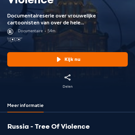
Violence
Documentaireserie over vrouwelijke
cartoonisten van over de hele
wereld, die de rode lijnen en taboes
Documentaire
•
54m
van hun samenleving uitdagen.
Kijk nu
Delen
Meer informatie
Russia - Tree Of Violence