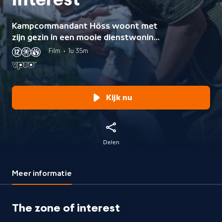
interest
Kampcommandant Höss woont met
zijn gezin in een mooie dienstwoning,
die grenst aan de muur van
Film
•
1u 35m
Auschwitz. Zijn vrouw voelt zich de
koning te rijk en heeft een waar
paradijs voor haar gezin gecreëerd.
Kijk nu
Delen
Meer informatie
The zone of interest