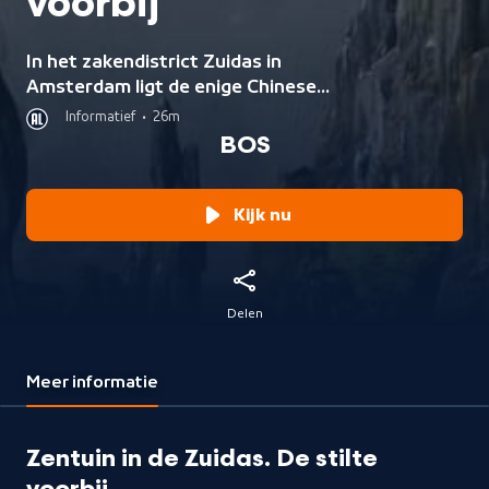
voorbij
In het zakendistrict Zuidas in
Amsterdam ligt de enige Chinese
Penjing tuin, een groene oase waar
Informatief
•
26m
mensen rust vinden. Maar de tuin
BOS
staat onder druk.
Kijk nu
Delen
Meer informatie
Zentuin in de Zuidas. De stilte