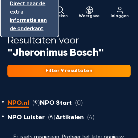
Direct naar de
Direct naar de
Direct naar de
inhoud
hoofdnavigatie
extra
Zoeken
Weergave
Inloggen
Menu
informatie aan
Naar
de onderkant
de
Resultaten voor
beginpagina
van
"Jheronimus Bosch"
NPO
Filter 9 resultaten
9
resultaten
resultaten
NPO.nl
9
NPO Start
0
resultaten
resultaten
resultaten
NPO Luister
4
Artikelen
4
geladen
Er is iets misgegaan. Probeer het later opnieuw.