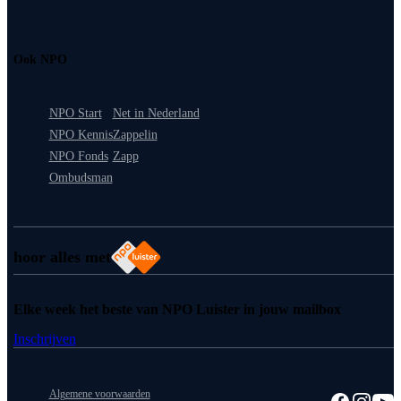
Ook NPO
NPO Start
Net in Nederland
NPO Kennis
Zappelin
NPO Fonds
Zapp
Ombudsman
hoor alles met
Elke week het beste van NPO Luister in jouw mailbox
Inschrijven
Algemene voorwaarden