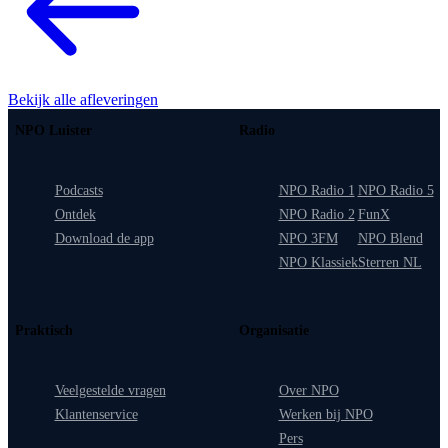
Bekijk alle afleveringen
NPO Luister
Radio
Podcasts
NPO Radio 1
NPO Radio 5
Ontdek
NPO Radio 2
FunX
Download de app
NPO 3FM
NPO Blend
NPO Klassiek
Sterren NL
Praktisch
Organisatie
Veelgestelde vragen
Over NPO
Klantenservice
Werken bij NPO
Pers