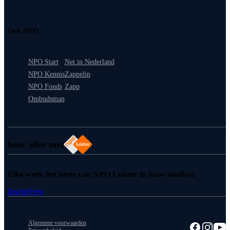
Ook NPO
NPO Start
Net in Nederland
NPO Kennis
Zappelin
NPO Fonds
Zapp
Ombudsman
hoor alles met
Elke week het beste van NPO Luister in jouw mailbox
Inschrijven
Algemene voorwaarden