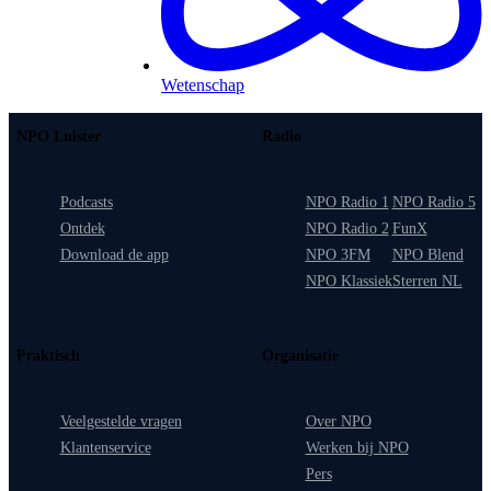
Wetenschap
NPO Luister
Radio
Podcasts
NPO Radio 1
NPO Radio 5
Ontdek
NPO Radio 2
FunX
Download de app
NPO 3FM
NPO Blend
NPO Klassiek
Sterren NL
Praktisch
Organisatie
Veelgestelde vragen
Over NPO
Klantenservice
Werken bij NPO
Pers