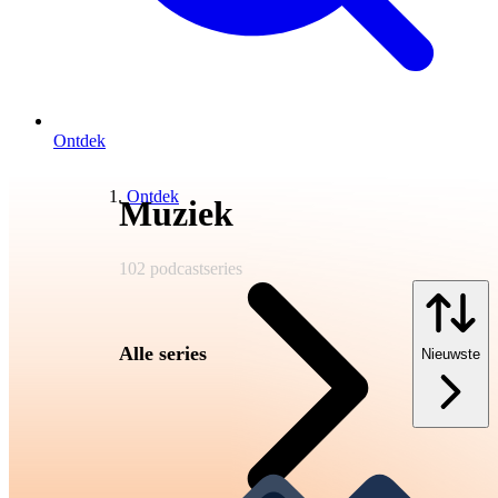
Ontdek
Ontdek
Muziek
102
podcastseries
Alle series
Nieuwste