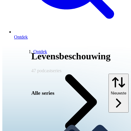
Ontdek
Ontdek
Levensbeschouwing
47
podcastseries
Alle series
Nieuwste