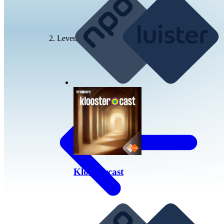
Levensbeschouwing
Kloostercast