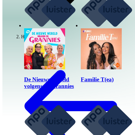
Humor
De Nieuwe Wereld
Familie T(ea)
volgens de Grannies