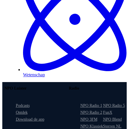
Wetenschap
NPO Luister
Radio
Podcasts
NPO Radio 1
NPO Radio 5
Ontdek
NPO Radio 2
FunX
Download de app
NPO 3FM
NPO Blend
NPO Klassiek
Sterren NL