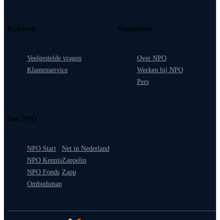
Praktisch
Organisatie
Veelgestelde vragen
Over NPO
Klantenservice
Werken bij NPO
Pers
Ook NPO
NPO Start
Net in Nederland
NPO Kennis
Zappelin
NPO Fonds
Zapp
Ombudsman