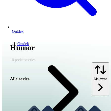
Ontdek
Ontdek
Humor
16
podcastseries
Alle series
Nieuwste