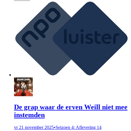
De grap waar de erven Weill niet mee
instemden
vr 21 november 2025
•
Seizoen 4: Aflevering 14