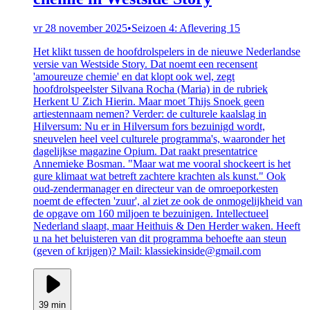
vr 28 november 2025
•
Seizoen 4: Aflevering 15
Het klikt tussen de hoofdrolspelers in de nieuwe Nederlandse
versie van Westside Story. Dat noemt een recensent
'amoureuze chemie' en dat klopt ook wel, zegt
hoofdrolspeelster Silvana Rocha (Maria) in de rubriek
Herkent U Zich Hierin. Maar moet Thijs Snoek geen
artiestennaam nemen? Verder: de culturele kaalslag in
Hilversum: Nu er in Hilversum fors bezuinigd wordt,
sneuvelen heel veel culturele programma's, waaronder het
dagelijkse magazine Opium. Dat raakt presentatrice
Annemieke Bosman. "Maar wat me vooral shockeert is het
gure klimaat wat betreft zachtere krachten als kunst." Ook
oud-zendermanager en directeur van de omroeporkesten
noemt de effecten 'zuur', al ziet ze ook de onmogelijkheid van
de opgave om 160 miljoen te bezuinigen. Intellectueel
Nederland slaapt, maar Heithuis & Den Herder waken. Heeft
u na het beluisteren van dit programma behoefte aan steun
(geven of krijgen)? Mail: klassiekinside@gmail.com
39 min