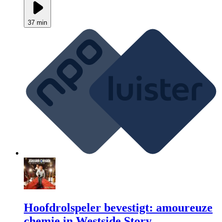
37 min
Hoofdrolspeler bevestigt: amoureuze
chemie in Westside Story