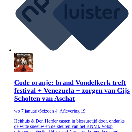
Code oranje: brand Vondelkerk treft
festival + Venezuela + zorgen van Gijs
Scholten van Aschat
wo 7 januari
•
Seizoen 4: Aflevering 19
Heithuis & Den Herder casten in blessuretijd door, ondanks
de witte sneeuw en de kleuren van het KNMI. Volop
primeurs: - Festival Hear and Now zou komende maand