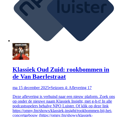
Klassiek Oud Zuid: rookbommen in
de Van Baerlestraat
ma 15 december 2025
•
Seizoen 4: Aflevering 17
Deze aflevering is verhuisd naar een nieuw plaform. Zoek ons
op onder de nieuwe naam Klassiek Insight, met g-h-t! In alle
podcastsspelers behalve NPO Luister. Of klik op deze link
https://omny.fm/shows/klassiek-insight/rookbommen-bij-het-
concertgebouw (https://omny.fm/shows/klassiek-