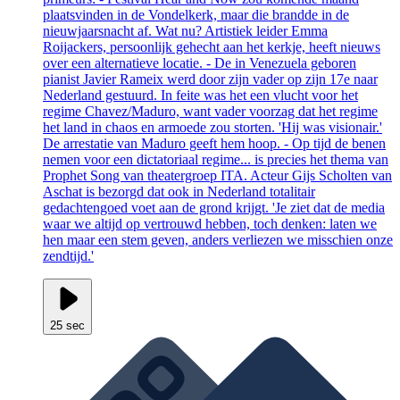
plaatsvinden in de Vondelkerk, maar die brandde in de
nieuwjaarsnacht af. Wat nu? Artistiek leider Emma
Roijackers, persoonlijk gehecht aan het kerkje, heeft nieuws
over een alternatieve locatie. - De in Venezuela geboren
pianist Javier Rameix werd door zijn vader op zijn 17e naar
Nederland gestuurd. In feite was het een vlucht voor het
regime Chavez/Maduro, want vader voorzag dat het regime
het land in chaos en armoede zou storten. 'Hij was visionair.'
De arrestatie van Maduro geeft hem hoop. - Op tijd de benen
nemen voor een dictatoriaal regime... is precies het thema van
Prophet Song van theatergroep ITA. Acteur Gijs Scholten van
Aschat is bezorgd dat ook in Nederland totalitair
gedachtengoed voet aan de grond krijgt. 'Je ziet dat de media
waar we altijd op vertrouwd hebben, toch denken: laten we
hen maar een stem geven, anders verliezen we misschien onze
zendtijd.'
25 sec