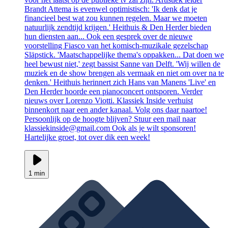
Brandt Attema is evenwel optimistisch: 'Ik denk dat je
financieel best wat zou kunnen regelen. Maar we moeten
natuurlijk zendtijd krijgen.' Heithuis & Den Herder bieden
hun diensten aan... Ook een gesprek over de nieuwe
voorstelling Fiasco van het komisch-muzikale gezelschap
Släpstick. 'Maatschappelijke thema's oppakken... Dat doen we
heel bewust niet,' zegt bassist Sanne van Delft. 'Wij willen de
muziek en de show brengen als vermaak en niet om over na te
denken.' Heithuis herinnert zich Hans van Manens 'Live' en
Den Herder hoorde een pianoconcert ontsporen. Verder
nieuws over Lorenzo Viotti. Klassiek Inside verhuist
binnenkort naar een ander kanaal. Volg ons daar naartoe!
Persoonlijk op de hoogte blijven? Stuur een mail naar
klassiekinside@gmail.com Ook als je wilt sponsoren!
Hartelijke groet, tot over dik een week!
1 min