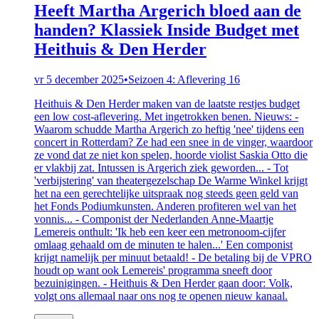
Heeft Martha Argerich bloed aan de
handen? Klassiek Inside Budget met
Heithuis & Den Herder
vr 5 december 2025
•
Seizoen 4: Aflevering 16
Heithuis & Den Herder maken van de laatste restjes budget
een low cost-aflevering. Met ingetrokken benen. Nieuws: -
Waarom schudde Martha Argerich zo heftig 'nee' tijdens een
concert in Rotterdam? Ze had een snee in de vinger, waardoor
ze vond dat ze niet kon spelen, hoorde violist Saskia Otto die
er vlakbij zat. Intussen is Argerich ziek geworden... - Tot
'verbijstering' van theatergezelschap De Warme Winkel krijgt
het na een gerechtelijke uitspraak nog steeds geen geld van
het Fonds Podiumkunsten. Anderen profiteren wel van het
vonnis... - Componist der Nederlanden Anne-Maartje
Lemereis onthult: 'Ik heb een keer een metronoom-cijfer
omlaag gehaald om de minuten te halen...' Een componist
krijgt namelijk per minuut betaald! - De betaling bij de VPRO
houdt op want ook Lemereis' programma sneeft door
bezuinigingen. - Heithuis & Den Herder gaan door: Volk,
volgt ons allemaal naar ons nog te openen nieuw kanaal.