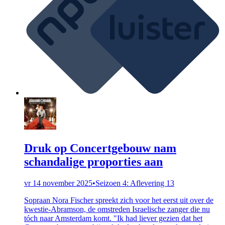
Druk op Concertgebouw nam
schandalige proporties aan
vr 14 november 2025
•
Seizoen 4: Aflevering 13
Sopraan Nora Fischer spreekt zich voor het eerst uit over de
kwestie-Abramson, de omstreden Israelische zanger die nu
tóch naar Amsterdam komt. "Ik had liever gezien dat het