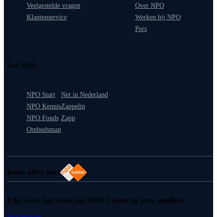
Veelgestelde vragen
Over NPO
Klantenservice
Werken bij NPO
Pers
Ook NPO
NPO Start
Net in Nederland
NPO Kennis
Zappelin
NPO Fonds
Zapp
Ombudsman
hoor alles met
Elke week het beste van NPO Luister in jouw mailbox
Inschrijven