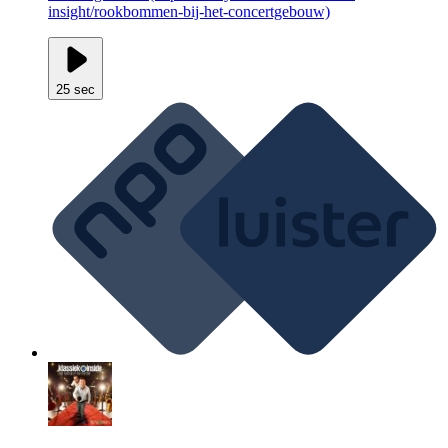
insight/rookbommen-bij-het-concertgebouw)
25 sec