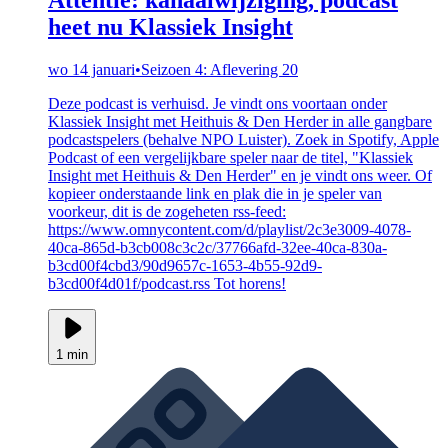
heet nu Klassiek Insight
wo 14 januari
•
Seizoen 4: Aflevering 20
Deze podcast is verhuisd. Je vindt ons voortaan onder
Klassiek Insight met Heithuis & Den Herder in alle gangbare
podcastspelers (behalve NPO Luister). Zoek in Spotify, Apple
Podcast of een vergelijkbare speler naar de titel, "Klassiek
Insight met Heithuis & Den Herder" en je vindt ons weer. Of
kopieer onderstaande link en plak die in je speler van
voorkeur, dit is de zogeheten rss-feed:
https://www.omnycontent.com/d/playlist/2c3e3009-4078-
40ca-865d-b3cb008c3c2c/37766afd-32ee-40ca-830a-
b3cd00f4cbd3/90d9657c-1653-4b55-92d9-
b3cd00f4d01f/podcast.rss Tot horens!
1 min