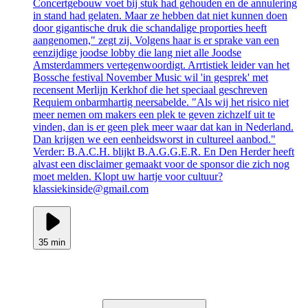
Concertgebouw voet bij stuk had gehouden en de annulering
in stand had gelaten. Maar ze hebben dat niet kunnen doen
door gigantische druk die schandalige proporties heeft
aangenomen," zegt zij. Volgens haar is er sprake van een
eenzijdige joodse lobby die lang niet alle Joodse
Amsterdammers vertegenwoordigt. Arrtistiek leider van het
Bossche festival November Music wil 'in gesprek' met
recensent Merlijn Kerkhof die het speciaal geschreven
Requiem onbarmhartig neersabelde. "Als wij het risico niet
meer nemen om makers een plek te geven zichzelf uit te
vinden, dan is er geen plek meer waar dat kan in Nederland.
Dan krijgen we een eenheidsworst in cultureel aanbod."
Verder: B.A.C.H. blijkt B.A.G.G.E.R. En Den Herder heeft
alvast een disclaimer gemaakt voor de sponsor die zich nog
moet melden. Klopt uw hartje voor cultuur?
klassiekinside@gmail.com
35 min