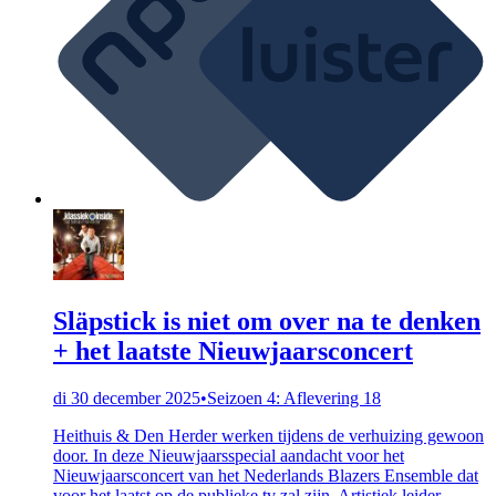
Släpstick is niet om over na te denken
+ het laatste Nieuwjaarsconcert
di 30 december 2025
•
Seizoen 4: Aflevering 18
Heithuis & Den Herder werken tijdens de verhuizing gewoon
door. In deze Nieuwjaarsspecial aandacht voor het
Nieuwjaarsconcert van het Nederlands Blazers Ensemble dat
voor het laatst op de publieke tv zal zijn. Artistiek leider