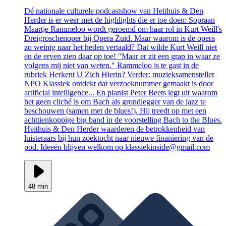
Dé nationale culturele podcastshow van Heithuis & Den
Herder is er weer met de highlights die er toe doen: Sopraan
Maartje Rammeloo wordt geroemd om haar rol in Kurt Weill's
Dreigroschenoper bij Opera Zuid. Maar waarom is de opera
zo weinig naar het heden vertaald? Dat wilde Kurt Weill niet
en de erven zien daar op toe! "Maar er zit een grap in waar ze
volgens mij niet van weten." Rammeloo is te gast in de
rubriek Herkent U Zich Hierin? Verder: muzieksamensteller
NPO Klassiek ontdekt dat verzoeknummer gemaakt is door
artificial intelligence... En pianist Peter Beets legt uit waarom
het geen cliché is om Bach als grondlegger van de jazz te
beschouwen (samen met de blues!). Hij treedt op met een
achttienkoppige big band in de voorstelling Bach to the Blues.
Heithuis & Den Herder waarderen de betrokkenheid van
luisteraars bij hun zoektocht naar nieuwe finaniering van de
pod. Ideeën blijven welkom op klassiekinside@gmail.com
48 min