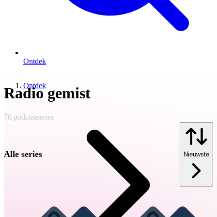
Ontdek
Ontdek
Radio gemist
70
podcastseries
Alle series
Nieuwste