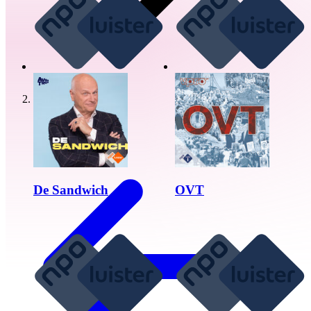
Radio gemist
De Sandwich
OVT