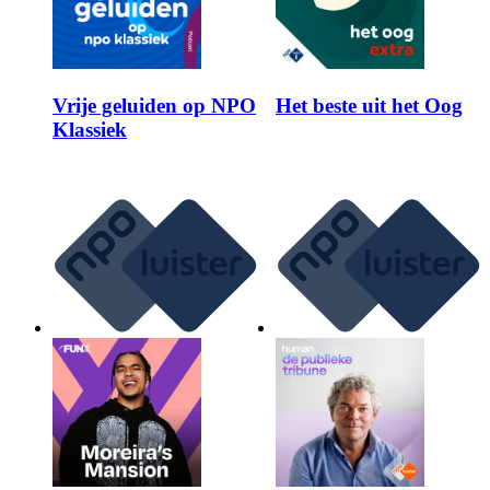
Vrije geluiden op NPO
Het beste uit het Oog
Klassiek