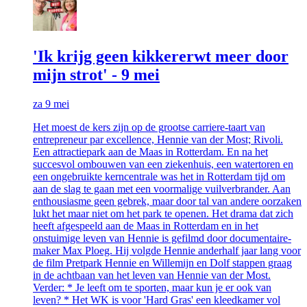
'Ik krijg geen kikkererwt meer door
mijn strot' - 9 mei
za 9 mei
Het moest de kers zijn op de grootse carriere-taart van
entrepreneur par excellence, Hennie van der Most; Rivoli.
Een attractiepark aan de Maas in Rotterdam. En na het
succesvol ombouwen van een ziekenhuis, een watertoren en
een ongebruikte kerncentrale was het in Rotterdam tijd om
aan de slag te gaan met een voormalige vuilverbrander. Aan
enthousiasme geen gebrek, maar door tal van andere oorzaken
lukt het maar niet om het park te openen. Het drama dat zich
heeft afgespeeld aan de Maas in Rotterdam en in het
onstuimige leven van Hennie is gefilmd door documentaire-
maker Max Ploeg. Hij volgde Hennie anderhalf jaar lang voor
de film Pretpark Hennie en Willemijn en Dolf stappen graag
in de achtbaan van het leven van Hennie van der Most.
Verder: * Je leeft om te sporten, maar kun je er ook van
leven? * Het WK is voor 'Hard Gras' een kleedkamer vol