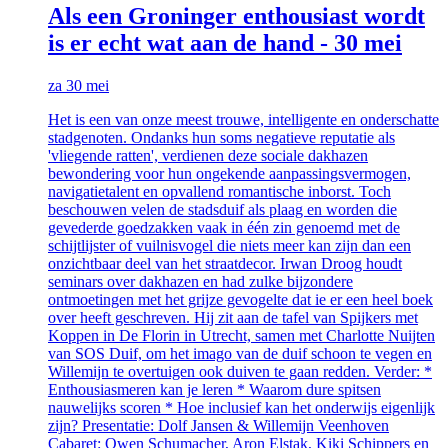
Als een Groninger enthousiast wordt
is er echt wat aan de hand - 30 mei
za 30 mei
Het is een van onze meest trouwe, intelligente en onderschatte
stadgenoten. Ondanks hun soms negatieve reputatie als
'vliegende ratten', verdienen deze sociale dakhazen
bewondering voor hun ongekende aanpassingsvermogen,
navigatietalent en opvallend romantische inborst. Toch
beschouwen velen de stadsduif als plaag en worden die
gevederde goedzakken vaak in één zin genoemd met de
schijtlijster of vuilnisvogel die niets meer kan zijn dan een
onzichtbaar deel van het straatdecor. Irwan Droog houdt
seminars over dakhazen en had zulke bijzondere
ontmoetingen met het grijze gevogelte dat ie er een heel boek
over heeft geschreven. Hij zit aan de tafel van Spijkers met
Koppen in De Florin in Utrecht, samen met Charlotte Nuijten
van SOS Duif, om het imago van de duif schoon te vegen en
Willemijn te overtuigen ook duiven te gaan redden. Verder: *
Enthousiasmeren kan je leren * Waarom dure spitsen
nauwelijks scoren * Hoe inclusief kan het onderwijs eigenlijk
zijn? Presentatie: Dolf Jansen & Willemijn Veenhoven
Cabaret: Owen Schumacher, Aron Elstak, Kiki Schippers en