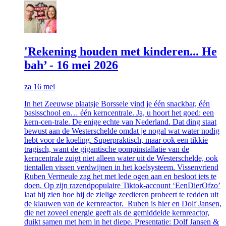
'Rekening houden met kinderen... He
bah’ - 16 mei 2026
za 16 mei
In het Zeeuwse plaatsje Borssele vind je één snackbar, één
basisschool en… één kerncentrale. Ja, u hoort het goed: een
kern-cen-trale. De enige echte van Nederland. Dat ding staat
bewust aan de Westerschelde omdat je nogal wat water nodig
hebt voor de koeling. Superpraktisch, maar ook een tikkie
tragisch, want de gigantische pompinstallatie van de
kerncentrale zuigt niet alleen water uit de Westerschelde, ook
tientallen vissen verdwijnen in het koelsysteem. Vissenvriend
Ruben Vermeule zag het met lede ogen aan en besloot iets te
doen. Op zijn razendpopulaire Tiktok-account ‘EenDierOfzo’
laat hij zien hoe hij de zielige zeedieren probeert te redden uit
de klauwen van de kernreactor. Ruben is hier en Dolf Jansen,
die net zoveel energie geeft als de gemiddelde kernreactor,
duikt samen met hem in het diepe. Presentatie: Dolf Jansen &