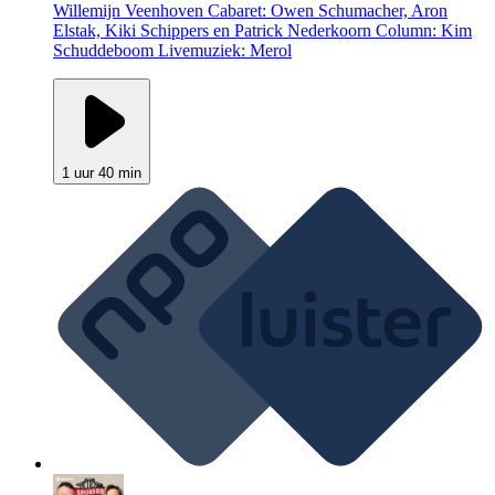
Willemijn Veenhoven Cabaret: Owen Schumacher, Aron
Elstak, Kiki Schippers en Patrick Nederkoorn Column: Kim
Schuddeboom Livemuziek: Merol
1 uur 40 min