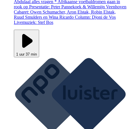
Abdulaal alles vragen * Afrikaanse voetbaldromen gaan in
rook op Presentatie: Peter Pannekoek & Willemijn Veenhoven
Cabaret: Owen Schumacher, Aron Elstak, Robin Elstak,
Ruud Smulders en Wina Ricardo Column: Djoni de Vos
Livemuziek: Stef Bos
1 uur 37 min