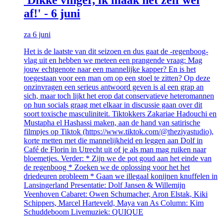
af!' - 6 juni
za 6 juni
Het is de laatste van dit seizoen en dus gaat de -regenboog-
vlag uit en hebben we meteen een prangende vraag: Mag
jouw echtgenote naar een mannelijke kapper? En is het
toegestaan voor een man om op een stoel te zitten? Op deze
onzinvragen een serieus antwoord geven is al een grap an
sich, maar toch lijkt het erop dat conservatieve heteromannen
op hun socials graag met elkaar in discussie gaan over dit
soort toxische masculiniteit. Tiktokkers Zakariae Hadouchi en
Mustapha el Hashassi maken, aan de hand van satirische
filmpjes op Tiktok (https://www.tiktok.com/@theziyastudio),
korte metten met die mannelijkheid en leggen aan Dolf in
Café de Florin in Utrecht uit of je als man mag ruiken naar
bloemetjes. Verder: * Zijn we de pot goud aan het einde van
de regenboog * Zoeken we de oplossing voor het het
driedeuren probleem * Gaan we illegaal konijnen knuffelen in
Lansingerland Presentatie: Dolf Jansen & Willemijn
Veenhoven Cabaret: Owen Schumacher, Aron Elstak, Kiki
Schippers, Marcel Harteveld, Maya van As Column: Kim
Schuddeboom Livemuziek: QUIQUE