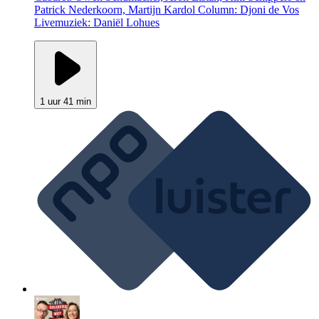
Patrick Nederkoorn, Martijn Kardol Column: Djoni de Vos
Livemuziek: Daniël Lohues
1 uur 41 min