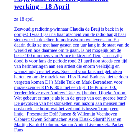
werking - 18 April
za 18 april
Zesvoudig radioring-winnaar Claudia de Breij is back in je
oortjes! Twaalf jaar na haar afscheid van de radio hangt haar
stem weer in de ether. In podcastvorm welteverstaan. En
daarin duikt ze met haar gasten een uur lang in de staat van de
wereld en hoe daarmee om te gaan. Is het mogelijk om de
beste 100 nummers van Prince te kiezen? Tien jaar na zijn
dood is voor fans de periode rond 21 april nog steeds een tijd
van herinneringen aan een artiest die enorm veelzijdig en
waanzinnig creatief was. Speciaal voor fans met gebroken
harten en om de muziek van Hiss Royal Badness niet te doen
vergeten komen DJ’s Melle Tuik en Mark Berendsen voor
muziekzender KINK 80’s met een lijst: De Purple 100.
Verder: Move over Andrew Tate, wij hebben Djoeke Ardon.
Wat gebeurt er met je als je in de greep van een goeroe bent?
De gevolgen van het stopzetten van nazorg aan mensen met
post-covid Je hoort wat het verband is tussen Trump een
lintje. Presentatie: Dolf Jansen & Willemijn Veenhoven
Cabaret: Owen Schumacher, Aron Elstak, Shariff Nasr en
Martijn Kardol Column: Saman Amini Livemuziek: Parker
Fans