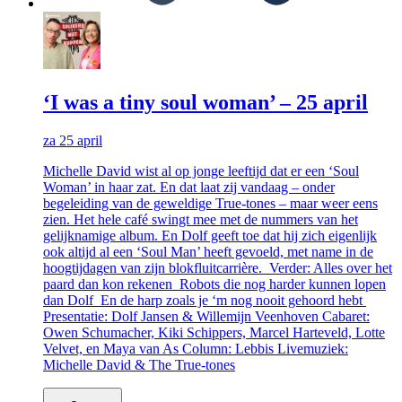
‘I was a tiny soul woman’ – 25 april
za 25 april
Michelle David wist al op jonge leeftijd dat er een ‘Soul
Woman’ in haar zat. En dat laat zij vandaag – onder
begeleiding van de geweldige True-tones – maar weer eens
zien. Het hele café swingt mee met de nummers van het
gelijknamige album. En Dolf geeft toe dat hij zich eigenlijk
ook altijd al een ‘Soul Man’ heeft gevoeld, met name in de
hoogtijdagen van zijn blokfluitcarrière. Verder: Alles over het
paard dan kon rekenen Robots die nog harder kunnen lopen
dan Dolf En de harp zoals je ‘m nog nooit gehoord hebt
Presentatie: Dolf Jansen & Willemijn Veenhoven Cabaret:
Owen Schumacher, Kiki Schippers, Marcel Harteveld, Lotte
Velvet, en Maya van As Column: Lebbis Livemuziek:
Michelle David & The True-tones