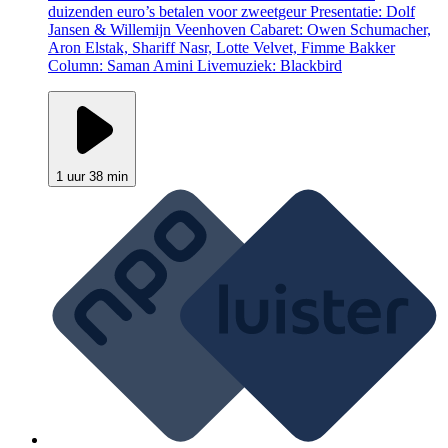
duizenden euro’s betalen voor zweetgeur Presentatie: Dolf
Jansen & Willemijn Veenhoven Cabaret: Owen Schumacher,
Aron Elstak, Shariff Nasr, Lotte Velvet, Fimme Bakker
Column: Saman Amini Livemuziek: Blackbird
1 uur 38 min