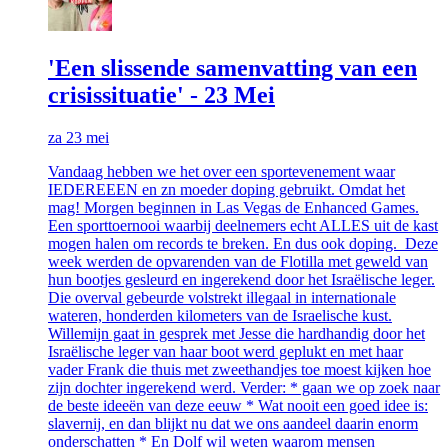
'Een slissende samenvatting van een
crisissituatie' - 23 Mei
za 23 mei
Vandaag hebben we het over een sportevenement waar
IEDEREEEN en zn moeder doping gebruikt. Omdat het
mag! Morgen beginnen in Las Vegas de Enhanced Games.
Een sporttoernooi waarbij deelnemers echt ALLES uit de kast
mogen halen om records te breken. En dus ook doping. Deze
week werden de opvarenden van de Flotilla met geweld van
hun bootjes gesleurd en ingerekend door het Israëlische leger.
Die overval gebeurde volstrekt illegaal in internationale
wateren, honderden kilometers van de Israelische kust.
Willemijn gaat in gesprek met Jesse die hardhandig door het
Israëlische leger van haar boot werd geplukt en met haar
vader Frank die thuis met zweethandjes toe moest kijken hoe
zijn dochter ingerekend werd. Verder: * gaan we op zoek naar
de beste ideeën van deze eeuw * Wat nooit een goed idee is:
slavernij, en dan blijkt nu dat we ons aandeel daarin enorm
onderschatten * En Dolf wil weten waarom mensen