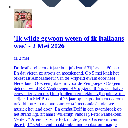
'Ik wilde gewoon weten of ik Italiaans
was' - 2 Mei 2026
za 2 mei
De Jostiband viert dit jaar hun jubileum! Zij bestaat 60 jaar.
En dat vieren ze groots en meeslepend. Op 5 mei knalt het
orkest als Ambassadeur van de Vrijheid dwars door heel
Nederland. Ook een jubileum voor de Veulpoepers! 50 jaar
geleden werd RK Veulpoepers BV opgericht! Nu, een halve
eeuw later, vieren zij hun jubileum en trekken zij opnieuw ten
strijde. En Stef Bos staat al 35 jaar op het podium en daarom
trekt hij nu zijn nieuwe tournee vol met oude én nieuwe
muziek het land door. En omdat Dolf in een zwembroek op
het strand ligt, zit naast Willemijn vandaag Peter Pannekoek!
Verder: * Anarchistische folk uit de jaren 70 is enorm van
deze tijd * Onbekend maakt onbemind en daarom mag je