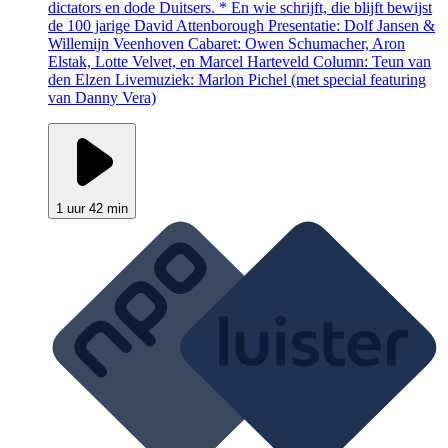
dictators en dode Duitsers. * En wie schrijft, die blijft bewijst
de 100 jarige David Attenborough Presentatie: Dolf Jansen &
Willemijn Veenhoven Cabaret: Owen Schumacher, Aron
Elstak, Lotte Velvet, en Marcel Harteveld Column: Teun van
den Elzen Livemuziek: Marlon Pichel (met special featuring
van Danny Vera)
1 uur 42 min