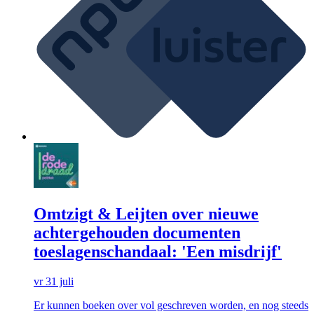
Omtzigt & Leijten over nieuwe
achtergehouden documenten
toeslagenschandaal: 'Een misdrijf'
vr 31 juli
Er kunnen boeken over vol geschreven worden, en nog steeds