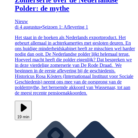
Polder: de mythe
Nieuw
di 4 augustus
•
Seizoen 1: Aflevering 1
Het staat in de boeken als Nederlands exportproduct. Het
gebeurt allemaal in achterkamertjes met gesloten deuren. En
ons huidige minderheidskabinet heeft ze misschien wel harder
nodig dan ooit. De Nederlandse polder lijkt helemaal terug.
Hoeveel macht heeft die polder eigenlijk? Dat bespreken we
in deze vierdelige zomerserie van De Rode Draad. We
beginnen in de eerste aflevering bij de geschiedenis.
Historicus Rosa Kösters (Internationaal Instituut voor Sociale
Geschiedenis) neemt ons mee van de oorsprong van de
poldermythe, het beroemde akkoord van Wassenaar, tot aan
de meest recente pensioenakkoorden.
19 min