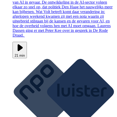
van AI in gevaar. De ontwikkeling in de AI-sector volgen
elkaar zo snel op, dat politiek Den Haag het nauwelijks meer
kan bijbenen. Wat Volt betreft komt daar verandering in:
afgelopen weekend kwamen zij met een nota waarin zij
uitgebreid stilstaan bij de kansen en de gevaren voor AI, en
hoe de overheid volgens hen met AI moet omgaan. Laurens
Dassen ging er met Peter Kee over in gesprek in De Rode
Draad.
21 min