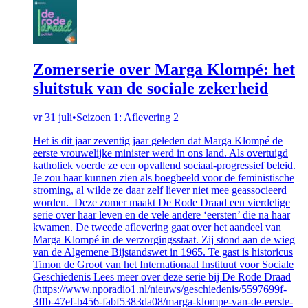
Zomerserie over Marga Klompé: het
sluitstuk van de sociale zekerheid
vr 31 juli
•
Seizoen 1: Aflevering 2
Het is dit jaar zeventig jaar geleden dat Marga Klompé de
eerste vrouwelijke minister werd in ons land. Als overtuigd
katholiek voerde ze een opvallend sociaal-progressief beleid.
Je zou haar kunnen zien als boegbeeld voor de feministische
stroming, al wilde ze daar zelf liever niet mee geassocieerd
worden. Deze zomer maakt De Rode Draad een vierdelige
serie over haar leven en de vele andere ‘eersten’ die na haar
kwamen. De tweede aflevering gaat over het aandeel van
Marga Klompé in de verzorgingsstaat. Zij stond aan de wieg
van de Algemene Bijstandswet in 1965. Te gast is historicus
Timon de Groot van het Internationaal Instituut voor Sociale
Geschiedenis Lees meer over deze serie bij De Rode Draad
(https://www.nporadio1.nl/nieuws/geschiedenis/5597699f-
3ffb-47ef-b456-fabf5383da08/marga-klompe-van-de-eerste-