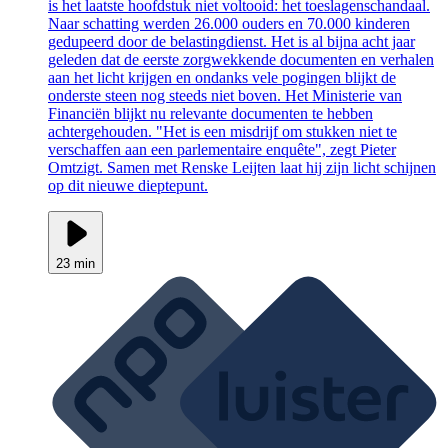
is het laatste hoofdstuk niet voltooid: het toeslagenschandaal.
Naar schatting werden 26.000 ouders en 70.000 kinderen
gedupeerd door de belastingdienst. Het is al bijna acht jaar
geleden dat de eerste zorgwekkende documenten en verhalen
aan het licht krijgen en ondanks vele pogingen blijkt de
onderste steen nog steeds niet boven. Het Ministerie van
Financiën blijkt nu relevante documenten te hebben
achtergehouden. "Het is een misdrijf om stukken niet te
verschaffen aan een parlementaire enquête", zegt Pieter
Omtzigt. Samen met Renske Leijten laat hij zijn licht schijnen
op dit nieuwe dieptepunt.
23 min