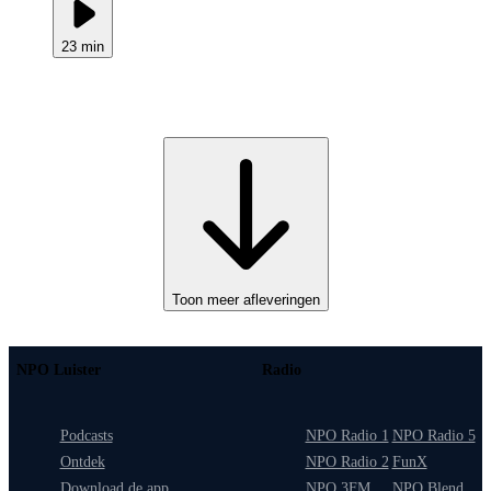
23 min
Toon meer afleveringen
NPO Luister
Radio
Podcasts
NPO Radio 1
NPO Radio 5
Ontdek
NPO Radio 2
FunX
Download de app
NPO 3FM
NPO Blend