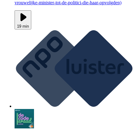
vrouwelijke-minister-tot-de-politici-die-haar-opvolgden)
19 min