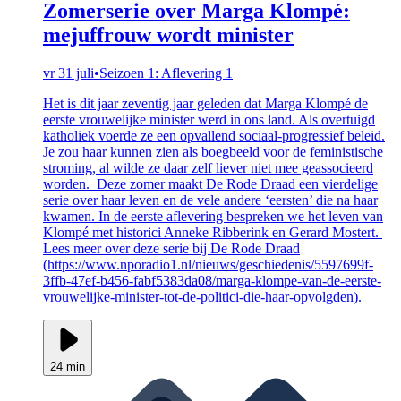
Zomerserie over Marga Klompé:
mejuffrouw wordt minister
vr 31 juli
•
Seizoen 1: Aflevering 1
Het is dit jaar zeventig jaar geleden dat Marga Klompé de
eerste vrouwelijke minister werd in ons land. Als overtuigd
katholiek voerde ze een opvallend sociaal-progressief beleid.
Je zou haar kunnen zien als boegbeeld voor de feministische
stroming, al wilde ze daar zelf liever niet mee geassocieerd
worden. Deze zomer maakt De Rode Draad een vierdelige
serie over haar leven en de vele andere ‘eersten’ die na haar
kwamen. In de eerste aflevering bespreken we het leven van
Klompé met historici Anneke Ribberink en Gerard Mostert.
Lees meer over deze serie bij De Rode Draad
(https://www.nporadio1.nl/nieuws/geschiedenis/5597699f-
3ffb-47ef-b456-fabf5383da08/marga-klompe-van-de-eerste-
vrouwelijke-minister-tot-de-politici-die-haar-opvolgden).
24 min