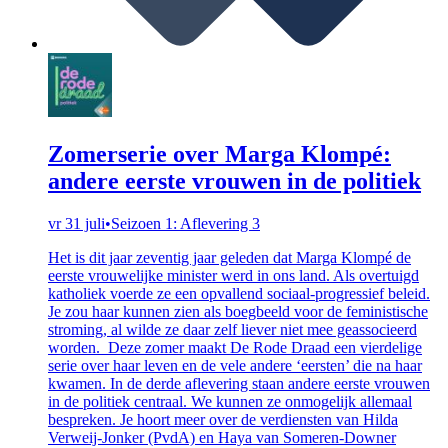
Zomerserie over Marga Klompé:
andere eerste vrouwen in de politiek
vr 31 juli
•
Seizoen 1: Aflevering 3
Het is dit jaar zeventig jaar geleden dat Marga Klompé de
eerste vrouwelijke minister werd in ons land. Als overtuigd
katholiek voerde ze een opvallend sociaal-progressief beleid.
Je zou haar kunnen zien als boegbeeld voor de feministische
stroming, al wilde ze daar zelf liever niet mee geassocieerd
worden. Deze zomer maakt De Rode Draad een vierdelige
serie over haar leven en de vele andere ‘eersten’ die na haar
kwamen. In de derde aflevering staan andere eerste vrouwen
in de politiek centraal. We kunnen ze onmogelijk allemaal
bespreken. Je hoort meer over de verdiensten van Hilda
Verweij-Jonker (PvdA) en Haya van Someren-Downer