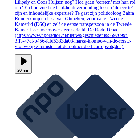
Lilipaly en Coos Huijsen nog? Hoe gaan ‘eersten’ met hun rol
om? En hoe voelt de haat-liefdeverhouding tussen ‘de eerste’
zijn en inhoudelijke expertise? Te gast zijn politicoloog Zahra
Runderkamp en Lisa van Ginneken, voormalig Tweede
Kamerlid (D66) en zelf de eerste transpersoon in de Tweede
Kamer. Lees meer over deze serie bij De Rode Draad
(https://www.nporadio1.nl/nieuws/geschiedenis/5597699f-
3ffb-47ef-b456-fabf5383da08/marga-klompe-van-de-eerste-
vrouwelijke-minister-tot-de-politici-die-haar-opvolgden).
20 min