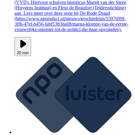
(VVD). Hiervoor schuiven historicus Margit van der Steen
(Huygens Instituut) en Fleur de Beaufort (Teldersstichting)
aan. Lees meer over deze serie bij De Rode Draad
(https://www.nporadio1.nl/nieuws/geschiedenis/5597699f-
3ffb-47ef-b456-fabf5383da08/marga-klompe-van-de-eerste-
vrouwelijke-minister-tot-de-politici-die-haar-opvolgden).
20 min