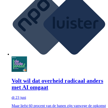
Volt wil dat overheid radicaal anders
met AI omgaat
di 23 juni
Maar liefst 60 procent van de banen zijn vanwege de opkomst