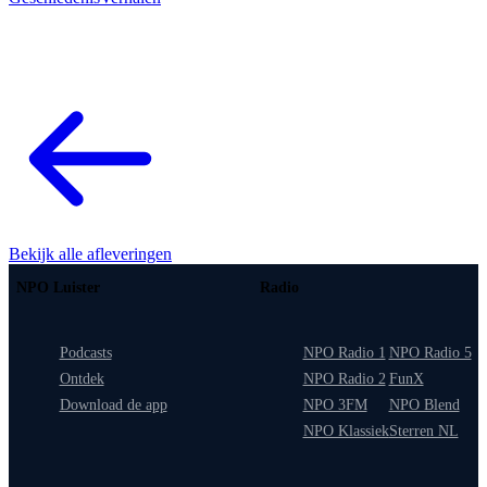
Bekijk alle afleveringen
NPO Luister
Radio
Podcasts
NPO Radio 1
NPO Radio 5
Ontdek
NPO Radio 2
FunX
Download de app
NPO 3FM
NPO Blend
NPO Klassiek
Sterren NL