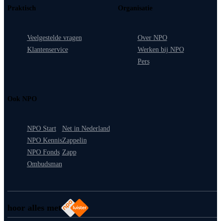
Praktisch
Organisatie
Veelgestelde vragen
Over NPO
Klantenservice
Werken bij NPO
Pers
Ook NPO
NPO Start
Net in Nederland
NPO Kennis
Zappelin
NPO Fonds
Zapp
Ombudsman
hoor alles met