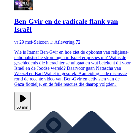
Ben-Gvir en de radicale flank van
Israël
vr 29 mei
•
Seizoen 1: Aflevering 72
Wie is Itamar Ben-Gvir en hoe ziet de opkomst van religieus-
nationalistische stromingen in Israël er precies uit? Wat is de
geschiedenis die hierachter schuilgaat en wat betekent dit voor
Israël en de Joodse wereld? Daarvoor gaan Natascha van
Weezel en Bart Wallet in gesprek. Aanleiding is de discussie
rond de recente video van Ben-Gvir en activisten van de
Gaza-flottielje, en de felle reacties die daarop volgden.
50 min