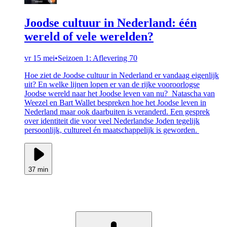
Joodse cultuur in Nederland: één
wereld of vele werelden?
vr 15 mei
•
Seizoen 1: Aflevering 70
Hoe ziet de Joodse cultuur in Nederland er vandaag eigenlijk
uit? En welke lijnen lopen er van de rijke vooroorlogse
Joodse wereld naar het Joodse leven van nu? Natascha van
Weezel en Bart Wallet bespreken hoe het Joodse leven in
Nederland maar ook daarbuiten is veranderd. Een gesprek
over identiteit die voor veel Nederlandse Joden tegelijk
persoonlijk, cultureel én maatschappelijk is geworden.
37 min