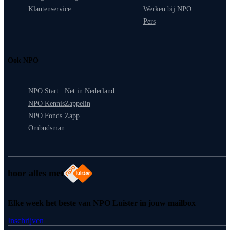
Klantenservice
Werken bij NPO
Pers
Ook NPO
NPO Start
Net in Nederland
NPO Kennis
Zappelin
NPO Fonds
Zapp
Ombudsman
hoor alles met
Elke week het beste van NPO Luister in jouw mailbox
Inschrijven