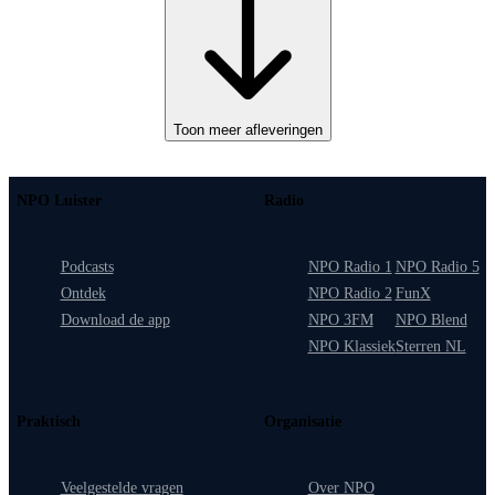
Toon meer afleveringen
NPO Luister
Radio
Podcasts
NPO Radio 1
NPO Radio 5
Ontdek
NPO Radio 2
FunX
Download de app
NPO 3FM
NPO Blend
NPO Klassiek
Sterren NL
Praktisch
Organisatie
Veelgestelde vragen
Over NPO