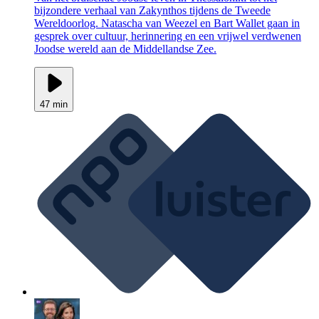
bijzondere verhaal van Zakynthos tijdens de Tweede
Wereldoorlog. Natascha van Weezel en Bart Wallet gaan in
gesprek over cultuur, herinnering en een vrijwel verdwenen
Joodse wereld aan de Middellandse Zee.
47 min