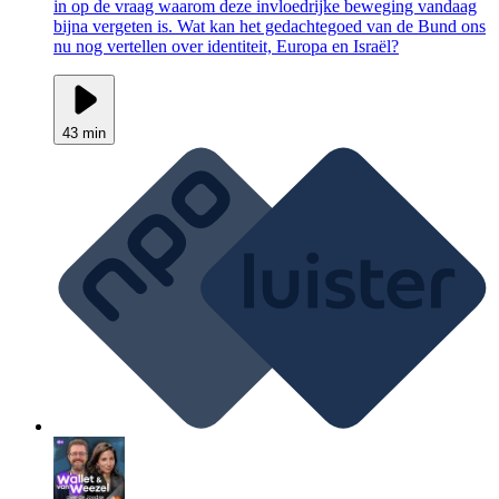
in op de vraag waarom deze invloedrijke beweging vandaag
bijna vergeten is. Wat kan het gedachtegoed van de Bund ons
nu nog vertellen over identiteit, Europa en Israël?
43 min