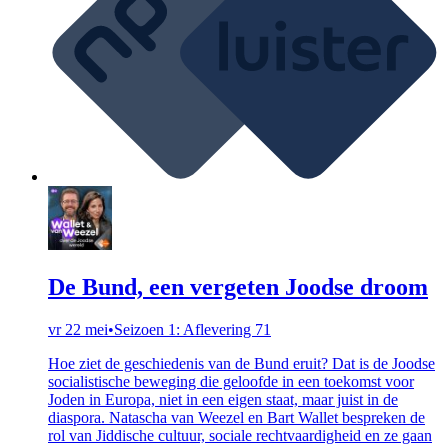
De Bund, een vergeten Joodse droom
vr 22 mei
•
Seizoen 1: Aflevering 71
Hoe ziet de geschiedenis van de Bund eruit? Dat is de Joodse
socialistische beweging die geloofde in een toekomst voor
Joden in Europa, niet in een eigen staat, maar juist in de
diaspora. Natascha van Weezel en Bart Wallet bespreken de
rol van Jiddische cultuur, sociale rechtvaardigheid en ze gaan