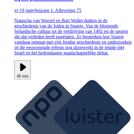
vr 19 juni
•
Seizoen 1: Aflevering 75
Natascha van Weezel en Bart Wallet duiken in de
geschiedenis van de Joden in Spanje. Van de bloeiende
Sefardische cultuur tot de verdrijving van 1492 en de sporen
die dat verleden heeft nagelaten. Ze bespreken hoe Spanje
vandaag omgaat met zijn Joodse geschiedenis en onderzoeken
of die eeuwenoude erfenis nog doorwerkt in de relatie met
Israël en het hedendaagse maatschappelijke debat.
45 min