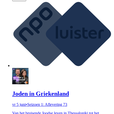
Joden in Griekenland
vr 5 juni
•
Seizoen 1: Aflevering 73
Van het bruisende Joodse leven in Thessaloniki tot het