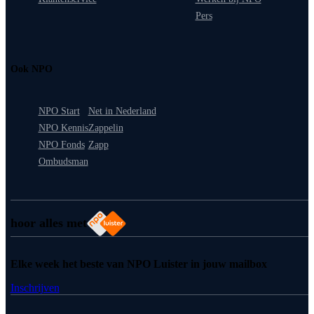
Pers
Ook NPO
NPO Start
Net in Nederland
NPO Kennis
Zappelin
NPO Fonds
Zapp
Ombudsman
hoor alles met
Elke week het beste van NPO Luister in jouw mailbox
Inschrijven