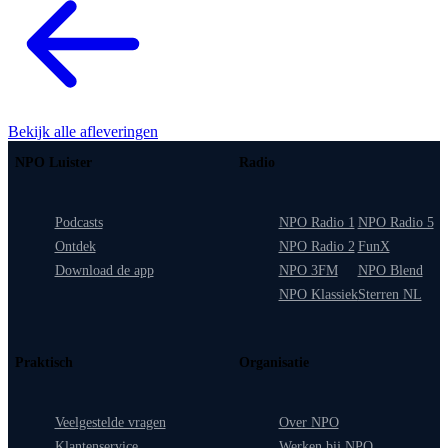
Bekijk alle afleveringen
NPO Luister
Radio
Podcasts
NPO Radio 1
NPO Radio 5
Ontdek
NPO Radio 2
FunX
Download de app
NPO 3FM
NPO Blend
NPO Klassiek
Sterren NL
Praktisch
Organisatie
Veelgestelde vragen
Over NPO
Klantenservice
Werken bij NPO