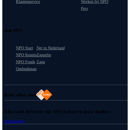
Klantenservice
Werken bij NPO
Pers
Ook NPO
NPO Start
Net in Nederland
NPO Kennis
Zappelin
NPO Fonds
Zapp
Ombudsman
hoor alles met
Elke week het beste van NPO Luister in jouw mailbox
Inschrijven