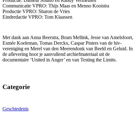
Productie: Daniela Solano en Randy Vermeulen
Communicatie VPRO: Thijs Maas en Menno Kooistra
Productie VPRO: Sharon de Vries
Eindredactie VPRO: Tom Klaassen
Met dank aan Anna Beerstra, Bram Mellink, Jesse van Amelsfoort,
Esmée Koeleman, Tomas Derckx, Caspar Pisters van de hiv-
vereniging en Merel van den Meerendonk van Beeld en Geluid. In
de aflevering hoor je aanvullend archiefmateriaal uit de
documentaire ‘United in Anger’ en van Testing the Limits.
Categorie
Geschiedenis