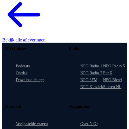
Bekijk alle afleveringen
NPO Luister
Radio
Podcasts
NPO Radio 1
NPO Radio 5
Ontdek
NPO Radio 2
FunX
Download de app
NPO 3FM
NPO Blend
NPO Klassiek
Sterren NL
Praktisch
Organisatie
Veelgestelde vragen
Over NPO