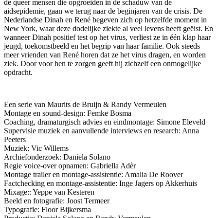
de queer mensen die opgroeiden in de schaduw van de
aidsepidemie, gaan we terug naar de beginjaren van de crisis. De
Nederlandse Dinah en René begeven zich op hetzelfde moment in
New York, waar deze dodelijke ziekte al veel levens heeft geëist. En
wanneer Dinah positief test op het virus, verliest ze in één klap haar
jeugd, toekomstbeeld en het begrip van haar familie. Ook steeds
meer vrienden van René horen dat ze het virus dragen, en worden
ziek. Door voor hen te zorgen geeft hij zichzelf een onmogelijke
opdracht.
Een serie van Maurits de Bruijn & Randy Vermeulen
Montage en sound-design: Femke Bosma
Coaching, dramaturgisch advies en eindmontage: Simone Eleveld
Supervisie muziek en aanvullende interviews en research: Anna
Peeters
Muziek: Vic Willems
Archiefonderzoek: Daniela Solano
Regie voice-over opnamen: Gabriella Adèr
Montage trailer en montage-assistentie: Amalia De Roover
Factchecking en montage-assistentie: Inge Jagers op Akkerhuis
Mixage:: Yeppe van Kesteren
Beeld en fotografie: Joost Termeer
Typografie: Floor Bijkersma