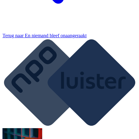
Terug naar
En niemand bleef onaangeraakt