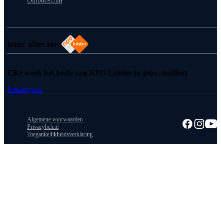
Ombudsman
hoor alles met
Elke week het beste van NPO Luister in jouw mailbox
Inschrijven
Algemene voorwaarden
Privacybeleid
Toegankelijkheidsverklaring