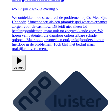
wo 17 juli 2024
•
Aflevering 5
We ontdekken hoe structureel de problemen bij Co-Med zijn.
Het bedrijf functioneert als een piramidespel waar overnames
zorgen voor de cashflow. Dit leidt niet alleen tot
betalingsproblemen, maar ook tot zorgwekkende zorg. We
horen van patiënten die daardoor onherstelbare schade
oplopen. Maar ook personeel en oud-praktijhouders komen
hierdoor in de problemen. Toch blijft het bedrijf maar
praktijken overnemen.
24 min