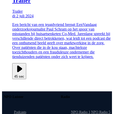
Trailer
Trailer
di 2 juli 2024
Een bericht van een jeugdvriend brengt EenVandaag
onderzoeksjournalist Paul Schram op het spoor van
misstanden bij huisartsenketen Co-Med. Jarenlang spreekt hij
verschillende direct betrokkenen, wat leidt tot een podcast die
een onthutsend beeld geeft over marktwerking in de zorg.
Over patiënten die in de kou staan, machteloze
toezichthouders en een frauduleuze ondernemer die
tienduizenden patiënten onder zich weet te krijgen.
45 sec
NPO Luister
Radio
Podcasts
NPO Radio 1
NPO Radio 5