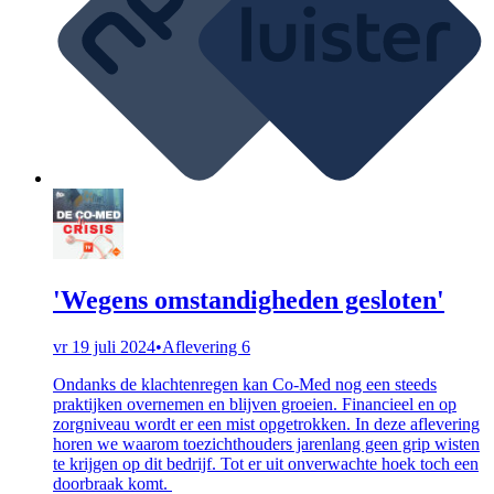
'Wegens omstandigheden gesloten'
vr 19 juli 2024
•
Aflevering 6
Ondanks de klachtenregen kan Co-Med nog een steeds
praktijken overnemen en blijven groeien. Financieel en op
zorgniveau wordt er een mist opgetrokken. In deze aflevering
horen we waarom toezichthouders jarenlang geen grip wisten
te krijgen op dit bedrijf. Tot er uit onverwachte hoek toch een
doorbraak komt.