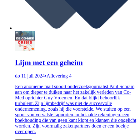
Lijm met een geheim
do 11 juli 2024
•
Aflevering 4
Een anonieme mail spoort onderzoeksjournalist Paul Schram
aan om dieper te duiken naar het zakelijk verleden van Co-
Med oprichter Guy Vroemen. En dat blijkt behoorlijk
turbulent. Zijn lijmbedrijf was niet de succesvolle
ondernemening, zoals hij die voorstelde. We stuiten op een
spoor van vervalste rapporten, onbetaalde rekeningen, een
boekhouding die van geen kant klopt en klanten die opgelicht
worden. Zijn voormalig zakenpartners doen er een boekje
over open.