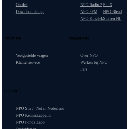
Ontdek
NPO Radio 2
FunX
Download de app
NPO 3FM
NPO Blend
NPO Klassiek
Sterren NL
Praktisch
Organisatie
Veelgestelde vragen
Over NPO
Klantenservice
Werken bij NPO
Pers
Ook NPO
NPO Start
Net in Nederland
NPO Kennis
Zappelin
NPO Fonds
Zapp