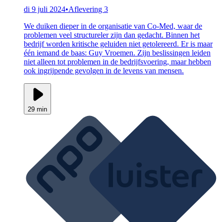
di 9 juli 2024
•
Aflevering 3
We duiken dieper in de organisatie van Co-Med, waar de
problemen veel structureler zijn dan gedacht. Binnen het
bedrijf worden kritische geluiden niet getolereerd. Er is maar
één iemand de baas: Guy Vroemen. Zijn beslissingen leiden
niet alleen tot problemen in de bedrijfsvoering, maar hebben
ook ingrijpende gevolgen in de levens van mensen.
29 min