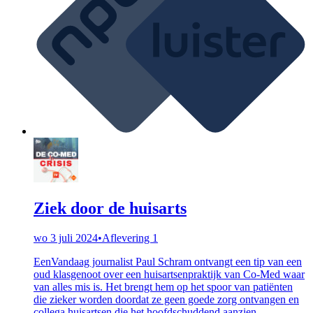
Ziek door de huisarts
wo 3 juli 2024
•
Aflevering 1
EenVandaag journalist Paul Schram ontvangt een tip van een
oud klasgenoot over een huisartsenpraktijk van Co-Med waar
van alles mis is. Het brengt hem op het spoor van patiënten
die zieker worden doordat ze geen goede zorg ontvangen en
collega huisartsen die het hoofdschuddend aanzien.