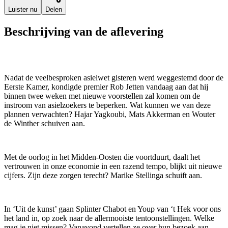
Luister nu
Delen
Beschrijving van de aflevering
Nadat de veelbesproken asielwet gisteren werd weggestemd door de
Eerste Kamer, kondigde premier Rob Jetten vandaag aan dat hij
binnen twee weken met nieuwe voorstellen zal komen om de
instroom van asielzoekers te beperken. Wat kunnen we van deze
plannen verwachten? Hajar Yagkoubi, Mats Akkerman en Wouter
de Winther schuiven aan.
Met de oorlog in het Midden-Oosten die voortduurt, daalt het
vertrouwen in onze economie in een razend tempo, blijkt uit nieuwe
cijfers. Zijn deze zorgen terecht? Marike Stellinga schuift aan.
In ‘Uit de kunst’ gaan Splinter Chabot en Youp van ‘t Hek voor ons
het land in, op zoek naar de allermooiste tentoonstellingen. Welke
mag je niet missen? Vanavond vertellen ze over hun bezoek aan