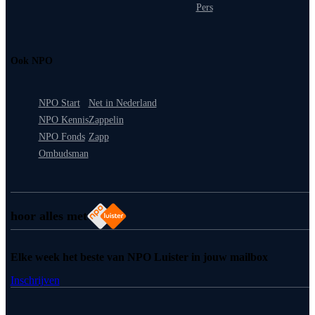
Pers
Ook NPO
NPO Start
Net in Nederland
NPO Kennis
Zappelin
NPO Fonds
Zapp
Ombudsman
hoor alles met
Elke week het beste van NPO Luister in jouw mailbox
Inschrijven