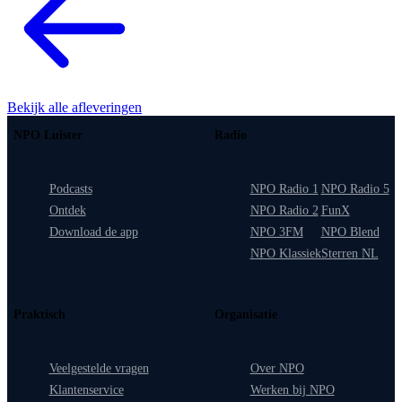
Bekijk alle afleveringen
NPO Luister
Radio
Podcasts
NPO Radio 1
NPO Radio 5
Ontdek
NPO Radio 2
FunX
Download de app
NPO 3FM
NPO Blend
NPO Klassiek
Sterren NL
Praktisch
Organisatie
Veelgestelde vragen
Over NPO
Klantenservice
Werken bij NPO