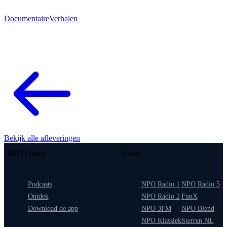
Documentaire
Verhalen
Bekijk alle afleveringen
NPO Luister
Radio
Podcasts
NPO Radio 1
NPO Radio 5
Ontdek
NPO Radio 2
FunX
Download de app
NPO 3FM
NPO Blend
NPO Klassiek
Sterren NL