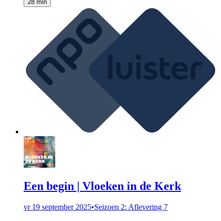
28 min
Een begin | Vloeken in de Kerk
vr 19 september 2025
•
Seizoen 2: Aflevering 7