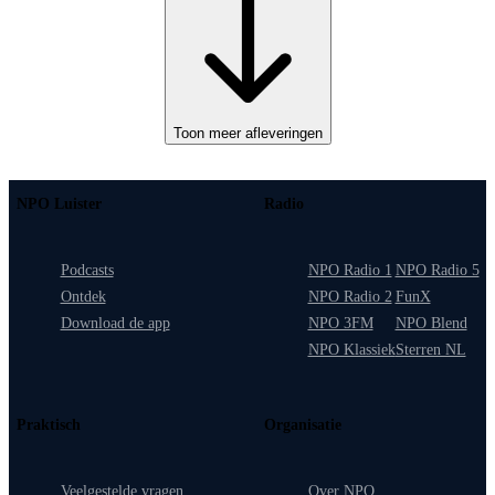
Toon meer afleveringen
NPO Luister
Radio
Podcasts
NPO Radio 1
NPO Radio 5
Ontdek
NPO Radio 2
FunX
Download de app
NPO 3FM
NPO Blend
NPO Klassiek
Sterren NL
Praktisch
Organisatie
Veelgestelde vragen
Over NPO