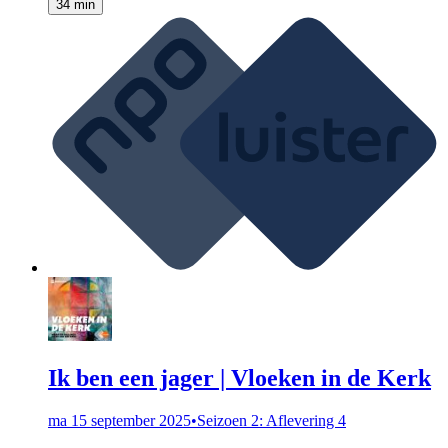
34 min
Ik ben een jager | Vloeken in de Kerk
ma 15 september 2025
•
Seizoen 2: Aflevering 4