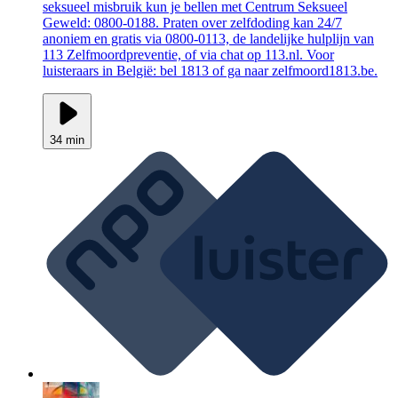
seksueel misbruik kun je bellen met Centrum Seksueel
Geweld: 0800-0188. Praten over zelfdoding kan 24/7
anoniem en gratis via 0800-0113, de landelijke hulplijn van
113 Zelfmoordpreventie, of via chat op 113.nl. Voor
luisteraars in België: bel 1813 of ga naar zelfmoord1813.be.
34 min