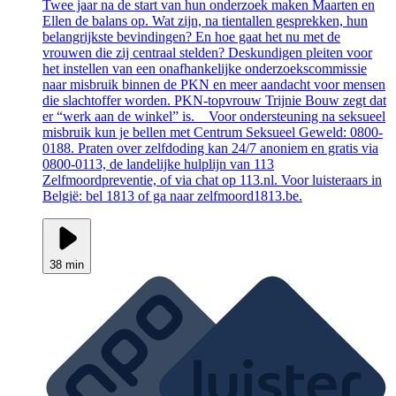
Twee jaar na de start van hun onderzoek maken Maarten en
Ellen de balans op. Wat zijn, na tientallen gesprekken, hun
belangrijkste bevindingen? En hoe gaat het nu met de
vrouwen die zij centraal stelden? Deskundigen pleiten voor
het instellen van een onafhankelijke onderzoekscommissie
naar misbruik binnen de PKN en meer aandacht voor mensen
die slachtoffer worden. PKN-topvrouw Trijnie Bouw zegt dat
er “werk aan de winkel” is. Voor ondersteuning na seksueel
misbruik kun je bellen met Centrum Seksueel Geweld: 0800-
0188. Praten over zelfdoding kan 24/7 anoniem en gratis via
0800-0113, de landelijke hulplijn van 113
Zelfmoordpreventie, of via chat op 113.nl. Voor luisteraars in
België: bel 1813 of ga naar zelfmoord1813.be.
38 min