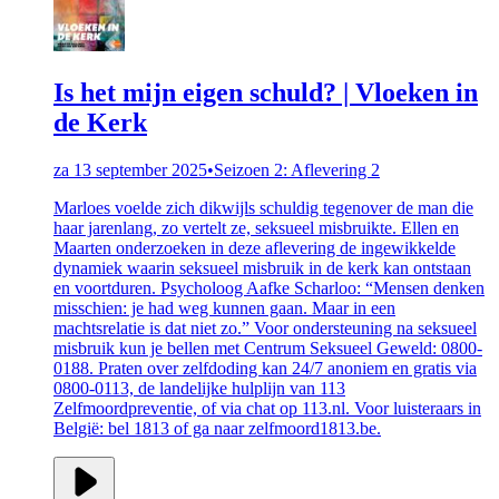
Is het mijn eigen schuld? | Vloeken in
de Kerk
za 13 september 2025
•
Seizoen 2: Aflevering 2
Marloes voelde zich dikwijls schuldig tegenover de man die
haar jarenlang, zo vertelt ze, seksueel misbruikte. Ellen en
Maarten onderzoeken in deze aflevering de ingewikkelde
dynamiek waarin seksueel misbruik in de kerk kan ontstaan
en voortduren. Psycholoog Aafke Scharloo: “Mensen denken
misschien: je had weg kunnen gaan. Maar in een
machtsrelatie is dat niet zo.” Voor ondersteuning na seksueel
misbruik kun je bellen met Centrum Seksueel Geweld: 0800-
0188. Praten over zelfdoding kan 24/7 anoniem en gratis via
0800-0113, de landelijke hulplijn van 113
Zelfmoordpreventie, of via chat op 113.nl. Voor luisteraars in
België: bel 1813 of ga naar zelfmoord1813.be.