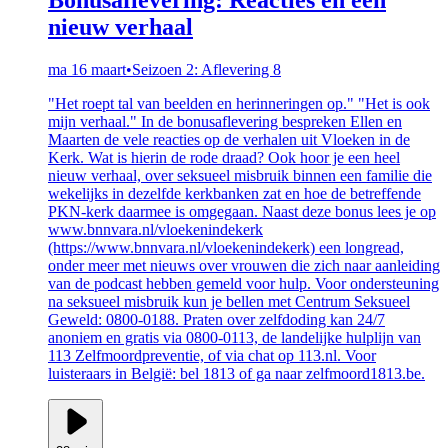
nieuw verhaal
ma 16 maart
•
Seizoen 2: Aflevering 8
"Het roept tal van beelden en herinneringen op." "Het is ook
mijn verhaal." In de bonusaflevering bespreken Ellen en
Maarten de vele reacties op de verhalen uit Vloeken in de
Kerk. Wat is hierin de rode draad? Ook hoor je een heel
nieuw verhaal, over seksueel misbruik binnen een familie die
wekelijks in dezelfde kerkbanken zat en hoe de betreffende
PKN-kerk daarmee is omgegaan. Naast deze bonus lees je op
www.bnnvara.nl/vloekenindekerk
(https://www.bnnvara.nl/vloekenindekerk) een longread,
onder meer met nieuws over vrouwen die zich naar aanleiding
van de podcast hebben gemeld voor hulp. Voor ondersteuning
na seksueel misbruik kun je bellen met Centrum Seksueel
Geweld: 0800-0188. Praten over zelfdoding kan 24/7
anoniem en gratis via 0800-0113, de landelijke hulplijn van
113 Zelfmoordpreventie, of via chat op 113.nl. Voor
luisteraars in België: bel 1813 of ga naar zelfmoord1813.be.