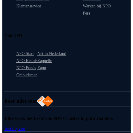
Klantenservice
Werken bij NPO
Pers
Ook NPO
NPO Start
Net in Nederland
NPO Kennis
Zappelin
NPO Fonds
Zapp
Ombudsman
hoor alles met
Elke week het beste van NPO Luister in jouw mailbox
Inschrijven