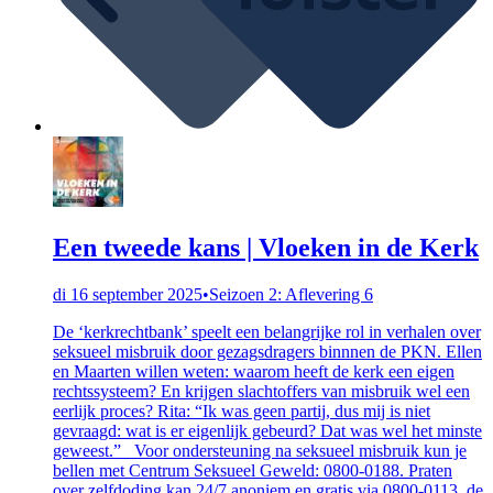
Een tweede kans | Vloeken in de Kerk
di 16 september 2025
•
Seizoen 2: Aflevering 6
De ‘kerkrechtbank’ speelt een belangrijke rol in verhalen over
seksueel misbruik door gezagsdragers binnnen de PKN. Ellen
en Maarten willen weten: waarom heeft de kerk een eigen
rechtssysteem? En krijgen slachtoffers van misbruik wel een
eerlijk proces? Rita: “Ik was geen partij, dus mij is niet
gevraagd: wat is er eigenlijk gebeurd? Dat was wel het minste
geweest.” Voor ondersteuning na seksueel misbruik kun je
bellen met Centrum Seksueel Geweld: 0800-0188. Praten
over zelfdoding kan 24/7 anoniem en gratis via 0800-0113, de