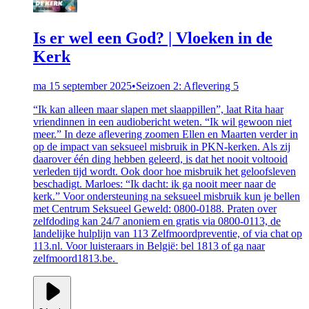
Is er wel een God? | Vloeken in de
Kerk
ma 15 september 2025
•
Seizoen 2: Aflevering 5
“Ik kan alleen maar slapen met slaappillen”, laat Rita haar
vriendinnen in een audiobericht weten. “Ik wil gewoon niet
meer.” In deze aflevering zoomen Ellen en Maarten verder in
op de impact van seksueel misbruik in PKN-kerken. Als zij
daarover één ding hebben geleerd, is dat het nooit voltooid
verleden tijd wordt. Ook door hoe misbruik het geloofsleven
beschadigt. Marloes: “Ik dacht: ik ga nooit meer naar de
kerk.” Voor ondersteuning na seksueel misbruik kun je bellen
met Centrum Seksueel Geweld: 0800-0188. Praten over
zelfdoding kan 24/7 anoniem en gratis via 0800-0113, de
landelijke hulplijn van 113 Zelfmoordpreventie, of via chat op
113.nl. Voor luisteraars in België: bel 1813 of ga naar
zelfmoord1813.be.