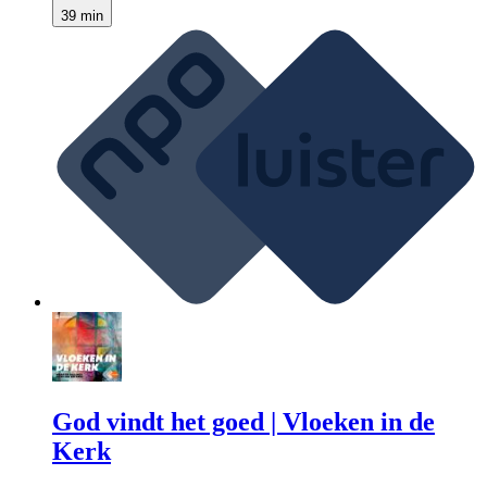
39 min
God vindt het goed | Vloeken in de
Kerk