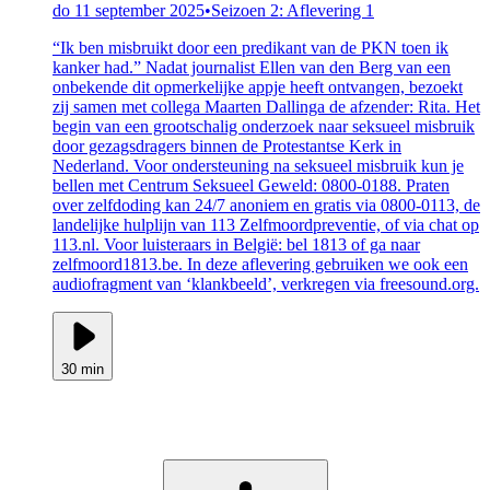
do 11 september 2025
•
Seizoen 2: Aflevering 1
“Ik ben misbruikt door een predikant van de PKN toen ik
kanker had.” Nadat journalist Ellen van den Berg van een
onbekende dit opmerkelijke appje heeft ontvangen, bezoekt
zij samen met collega Maarten Dallinga de afzender: Rita. Het
begin van een grootschalig onderzoek naar seksueel misbruik
door gezagsdragers binnen de Protestantse Kerk in
Nederland. Voor ondersteuning na seksueel misbruik kun je
bellen met Centrum Seksueel Geweld: 0800-0188. Praten
over zelfdoding kan 24/7 anoniem en gratis via 0800-0113, de
landelijke hulplijn van 113 Zelfmoordpreventie, of via chat op
113.nl. Voor luisteraars in België: bel 1813 of ga naar
zelfmoord1813.be. In deze aflevering gebruiken we ook een
audiofragment van ‘klankbeeld’, verkregen via freesound.org.
30 min