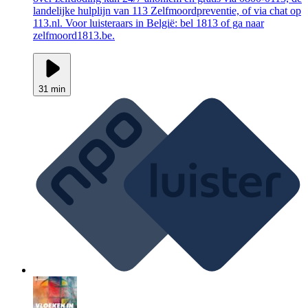
landelijke hulplijn van 113 Zelfmoordpreventie, of via chat op
113.nl. Voor luisteraars in België: bel 1813 of ga naar
zelfmoord1813.be.
31 min