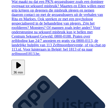
Wat maakt nu dat een PKN-gezagsdrager zoals een dominee
overgaat tot seksueel misbruik? Maarten en Ellen willen meer
grip krijgen op degenen die misbruik plegen en nemen
daarom contact op met de gezagsdragers uit de verhalen van
Rita en Marloes. Ook spreken ze met een psycholoog
gespecialiseerd in de behandeling van plegers. Zijn het
roofdieren? Monsters? Of mannen zoals ieder ander? Voor
ondersteuning na seksueel misbruik kun je bellen met
Centrum Seksueel Geweld: 0800-0188. Praten over
zelfdoding kan 24/7 anoniem en gratis via 0800-0113, de
landelijke hulplijn van 113 Zelfmoordpreventie, of via chat op
113.nl. Voor luisteraars in België: bel 1813 of ga naar
zelfmoord1813.be.
36 min