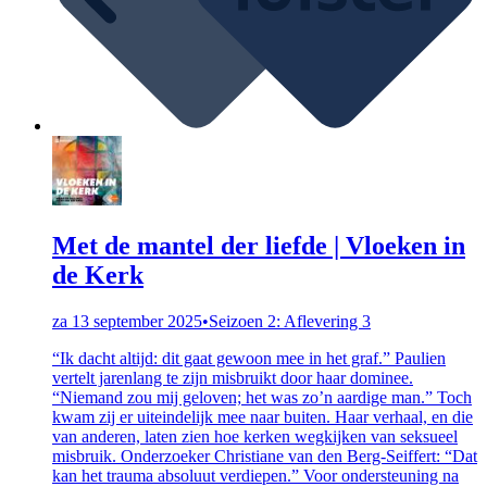
Met de mantel der liefde | Vloeken in
de Kerk
za 13 september 2025
•
Seizoen 2: Aflevering 3
“Ik dacht altijd: dit gaat gewoon mee in het graf.” Paulien
vertelt jarenlang te zijn misbruikt door haar dominee.
“Niemand zou mij geloven; het was zo’n aardige man.” Toch
kwam zij er uiteindelijk mee naar buiten. Haar verhaal, en die
van anderen, laten zien hoe kerken wegkijken van seksueel
misbruik. Onderzoeker Christiane van den Berg-Seiffert: “Dat
kan het trauma absoluut verdiepen.” Voor ondersteuning na